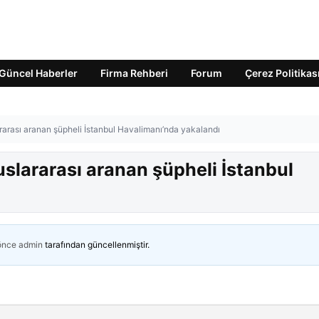
Güncel Haberler
Firma Rehberi
Forum
Çerez Politikas
arası aranan şüpheli İstanbul Havalimanı’nda yakalandı
slararası aranan şüpheli İstanbul
 önce
admin
tarafından güncellenmiştir.