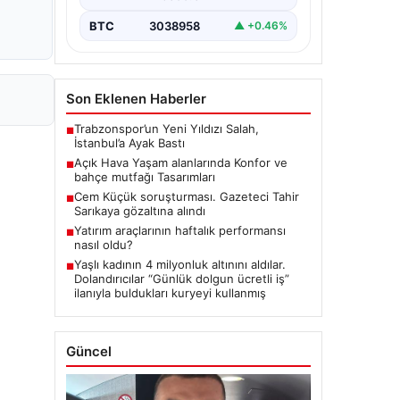
BTC
3038958
▲ +0.46%
Son Eklenen Haberler
Trabzonspor’un Yeni Yıldızı Salah,
■
İstanbul’a Ayak Bastı
Açık Hava Yaşam alanlarında Konfor ve
■
bahçe mutfağı Tasarımları
Cem Küçük soruşturması. Gazeteci Tahir
■
Sarıkaya gözaltına alındı
Yatırım araçlarının haftalık performansı
■
nasıl oldu?
Yaşlı kadının 4 milyonluk altınını aldılar.
■
Dolandırıcılar “Günlük dolgun ücretli iş”
ilanıyla buldukları kuryeyi kullanmış
Güncel