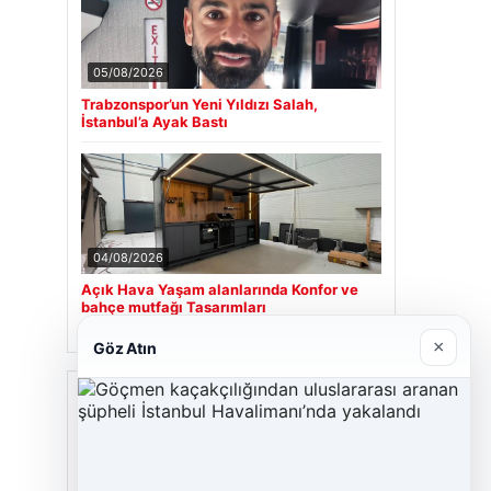
05/08/2026
Trabzonspor’un Yeni Yıldızı Salah,
İstanbul’a Ayak Bastı
04/08/2026
Açık Hava Yaşam alanlarında Konfor ve
bahçe mutfağı Tasarımları
×
Göz Atın
Son Eklenen Firmalar
Cengiz Sigorta
23/06/2026