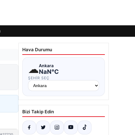
ı
Hava Durumu
☁
Ankara
NaN°C
ŞEHIR SEÇ
Bizi Takip Edin
#27720