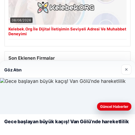
08/08/2026
Kelebek.Org İle Dijital İletişimin Seviyeli Adresi Ve Muhabbet
Deneyimi
Son Eklenen Firmalar
×
Göz Atın
Cengiz Sigorta
23/06/2026
Web sitemizi nasıl kullandığınızı daha iyi anlayabilmek,
deneyiminizi kişiselleştirmek ve geliştirmek amacıyla çerezler
Güncel Haberler
kullanıyoruz.
Çerez Politikamız
Gece başlayan büyük kaçış! Van Gölü’nde hareketlilik
Reddet
Kabul Et
© 2026 Haber Notları – Güncel Haberler