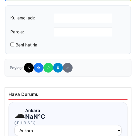
Kullanıcı adı:
Parola:
Beni hatırla
Paylaş:
Hava Durumu
☁
Ankara
NaN°C
ŞEHIR SEÇ