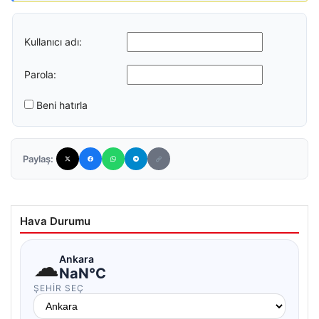
Kullanıcı adı:
Parola:
Beni hatırla
Paylaş:
Hava Durumu
☁
Ankara
NaN°C
ŞEHIR SEÇ