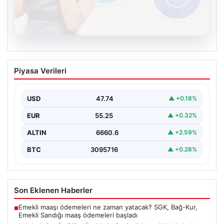
08.08.2026
Kelebek.Org İle Dijital İletişimin Seviyeli
Piyasa Verileri
Adresi Ve Muhabbet Deneyimi
Sanal çağında insanların seviyeli bir tarzda bağlantı
kurması ciddi bir değer taşımaktadır. Güncel olarak…
USD
47.74
▲ +0.18%
EUR
55.25
▲ +0.32%
ALTIN
6660.6
▲ +2.59%
BTC
3095716
▲ +0.28%
Son Eklenen Haberler
Emekli maaşı ödemeleri ne zaman yatacak? SGK, Bağ-Kur,
■
Emekli Sandığı maaş ödemeleri başladı