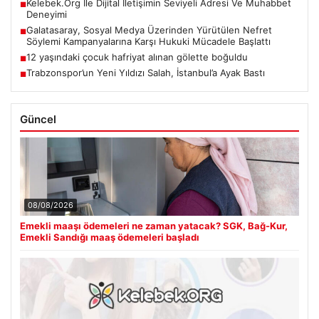
Kelebek.Org İle Dijital İletişimin Seviyeli Adresi Ve Muhabbet
■
Deneyimi
Galatasaray, Sosyal Medya Üzerinden Yürütülen Nefret
■
Söylemi Kampanyalarına Karşı Hukuki Mücadele Başlattı
12 yaşındaki çocuk hafriyat alınan gölette boğuldu
■
Trabzonspor’un Yeni Yıldızı Salah, İstanbul’a Ayak Bastı
■
Güncel
08/08/2026
Emekli maaşı ödemeleri ne zaman yatacak? SGK, Bağ-Kur,
Emekli Sandığı maaş ödemeleri başladı