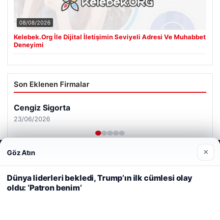
08/08/2026
Kelebek.Org İle Dijital İletişimin Seviyeli Adresi Ve Muhabbet
Deneyimi
Son Eklenen Firmalar
Cengiz Sigorta
23/06/2026
×
Göz Atın
Web sitemizi nasıl kullandığınızı daha iyi anlayabilmek,
deneyiminizi kişiselleştirmek ve geliştirmek amacıyla çerezler
kullanıyoruz.
Çerez Politikamız
Dünya liderleri bekledi, Trump’ın ilk cümlesi olay
oldu: ‘Patron benim’
Reddet
Kabul Et
© 2026 Haber Notları – Güncel Haberler
ri
malta work and study
|
lemagrup.com.tr