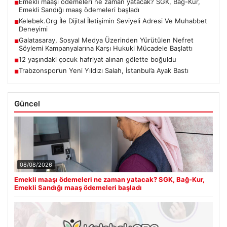
Emekli maaşı ödemeleri ne zaman yatacak? SGK, Bağ-Kur,
■
Emekli Sandığı maaş ödemeleri başladı
Kelebek.Org İle Dijital İletişimin Seviyeli Adresi Ve Muhabbet
■
Deneyimi
Galatasaray, Sosyal Medya Üzerinden Yürütülen Nefret
■
Söylemi Kampanyalarına Karşı Hukuki Mücadele Başlattı
12 yaşındaki çocuk hafriyat alınan gölette boğuldu
■
Trabzonspor’un Yeni Yıldızı Salah, İstanbul’a Ayak Bastı
■
Güncel
08/08/2026
Emekli maaşı ödemeleri ne zaman yatacak? SGK, Bağ-Kur,
Emekli Sandığı maaş ödemeleri başladı