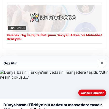
08/08/2026
Kelebek.Org İle Dijital İletişimin Seviyeli Adresi Ve Muhabbet
Deneyimi
Son Eklenen Firmalar
×
Göz Atın
Cengiz Sigorta
23/06/2026
Web sitemizi nasıl kullandığınızı daha iyi anlayabilmek,
Güncel Haberler
deneyiminizi kişiselleştirmek ve geliştirmek amacıyla çerezler
kullanıyoruz.
Çerez Politikamız
Dünya basını Türkiye’nin vedasını manşetlere taşıdı: