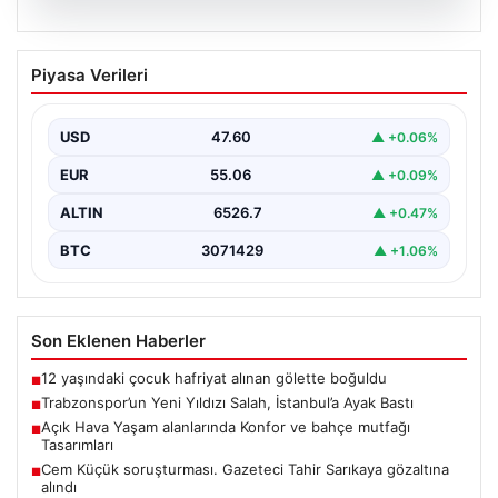
05.08.2026
Trabzonspor’un Yeni Yıldızı Salah,
Piyasa Verileri
İstanbul’a Ayak Bastı
Trabzonspor'un merakla beklenen yeni oyuncusu
Salah, İstanbul’a iniş yaptı. Havalimanında basın
USD
47.60
▲ +0.06%
mensupları ve kulüp…
EUR
55.06
▲ +0.09%
ALTIN
6526.7
▲ +0.47%
BTC
3071429
▲ +1.06%
Son Eklenen Haberler
12 yaşındaki çocuk hafriyat alınan gölette boğuldu
■
Trabzonspor’un Yeni Yıldızı Salah, İstanbul’a Ayak Bastı
■
Açık Hava Yaşam alanlarında Konfor ve bahçe mutfağı
■
Tasarımları
Cem Küçük soruşturması. Gazeteci Tahir Sarıkaya gözaltına
■
alındı