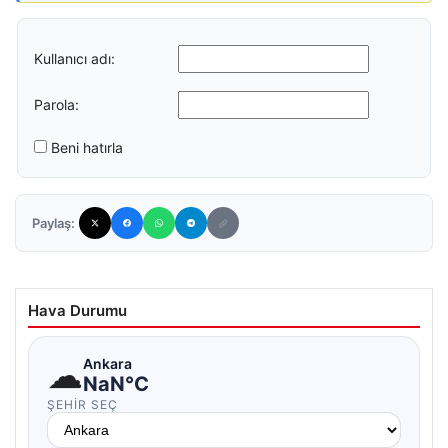
Kullanıcı adı:
Parola:
Beni hatırla
Paylaş:
Hava Durumu
☁
Ankara
NaN°C
ŞEHIR SEÇ