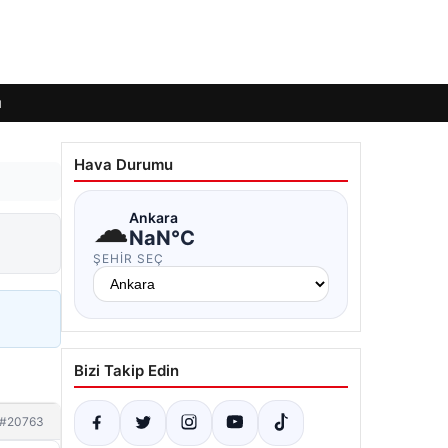
ı
Hava Durumu
☁
Ankara
NaN°C
ŞEHIR SEÇ
Bizi Takip Edin
#20763