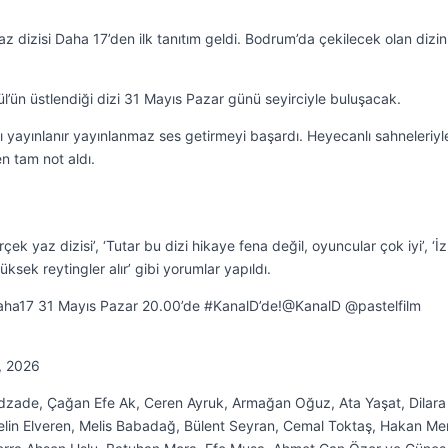
 dizisi Daha 17’den ilk tanıtım geldi. Bodrum’da çekilecek olan dizin
vül’ün üstlendiği dizi 31 Mayıs Pazar günü seyirciyle buluşacak.
ı yayınlanır yayınlanmaz ses getirmeyi başardı. Heyecanlı sahneleriyl
n tam not aldı.
çek yaz dizisi’, ‘Tutar bu dizi hikaye fena değil, oyuncular çok iyi’, ‘
sek reytingler alır’ gibi yorumlar yapıldı.
?#Daha17 31 Mayıs Pazar 20.00’de #KanalD’de!@KanalD @pastelfilm
, 2026
vadzade, Çağan Efe Ak, Ceren Ayruk, Armağan Oğuz, Ata Yaşat, Dilara
in Elveren, Melis Babadağ, Bülent Seyran, Cemal Toktaş, Hakan Meriç