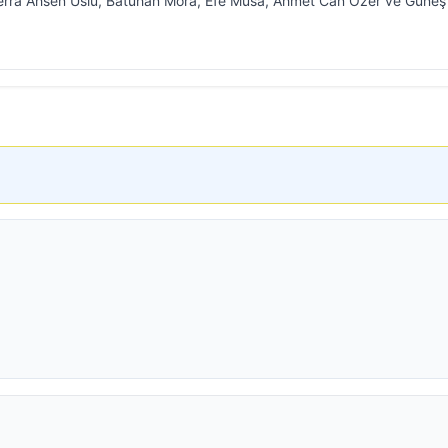
 Berra Ahsen Uslu, Batuhan Mora, Efe Musa, Ahmet Can Özer ve Güneş