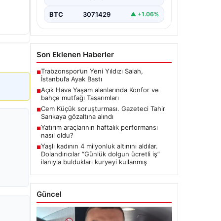
BTC
3071429
▲ +1.06%
Son Eklenen Haberler
Trabzonspor’un Yeni Yıldızı Salah,
■
İstanbul’a Ayak Bastı
Açık Hava Yaşam alanlarında Konfor ve
■
bahçe mutfağı Tasarımları
Cem Küçük soruşturması. Gazeteci Tahir
■
Sarıkaya gözaltına alındı
Yatırım araçlarının haftalık performansı
■
nasıl oldu?
Yaşlı kadının 4 milyonluk altınını aldılar.
■
Dolandırıcılar “Günlük dolgun ücretli iş”
ilanıyla buldukları kuryeyi kullanmış
Güncel