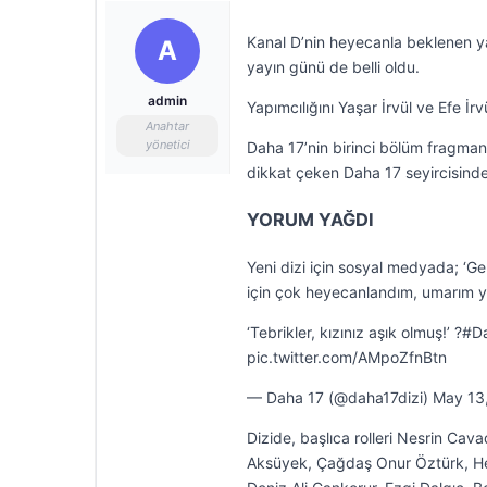
Kanal D’nin heyecanla beklenen yaz
A
yayın günü de belli oldu.
admin
Yapımcılığını Yaşar İrvül ve Efe İr
Anahtar
yönetici
Daha 17’nin birinci bölüm fragman
dikkat çeken Daha 17 seyircisinde
YORUM YAĞDI
Yeni dizi için sosyal medyada; ‘Ger
için çok heyecanlandım, umarım yük
‘Tebrikler, kızınız aşık olmuş!’ 
pic.twitter.com/AMpoZfnBtn
— Daha 17 (@daha17dizi) May 13
Dizide, başlıca rolleri Nesrin Ca
Aksüyek, Çağdaş Onur Öztürk, Hel