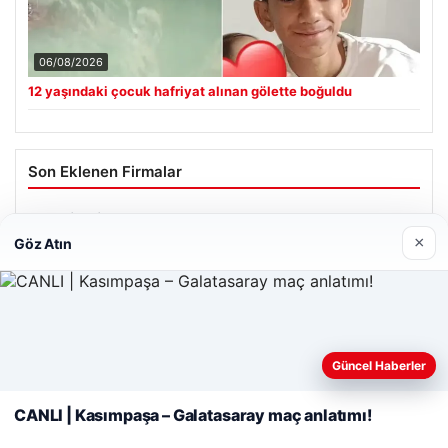
06/08/2026
12 yaşındaki çocuk hafriyat alınan gölette boğuldu
Son Eklenen Firmalar
Cengiz Sigorta
×
23/06/2026
Göz Atın
Web sitemizi nasıl kullandığınızı daha iyi anlayabilmek,
deneyiminizi kişiselleştirmek ve geliştirmek amacıyla çerezler
Güncel Haberler
kullanıyoruz.
Çerez Politikamız
© 2026 Haber Notları – Güncel Haberler
CANLI | Kasımpaşa – Galatasaray maç anlatımı!
Reddet
Kabul Et
malta work and study
|
lemagrup.com.tr