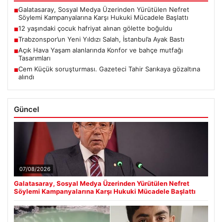
Galatasaray, Sosyal Medya Üzerinden Yürütülen Nefret
■
Söylemi Kampanyalarına Karşı Hukuki Mücadele Başlattı
12 yaşındaki çocuk hafriyat alınan gölette boğuldu
■
Trabzonspor’un Yeni Yıldızı Salah, İstanbul’a Ayak Bastı
■
Açık Hava Yaşam alanlarında Konfor ve bahçe mutfağı
■
Tasarımları
Cem Küçük soruşturması. Gazeteci Tahir Sarıkaya gözaltına
■
alındı
Güncel
07/08/2026
Galatasaray, Sosyal Medya Üzerinden Yürütülen Nefret
Söylemi Kampanyalarına Karşı Hukuki Mücadele Başlattı