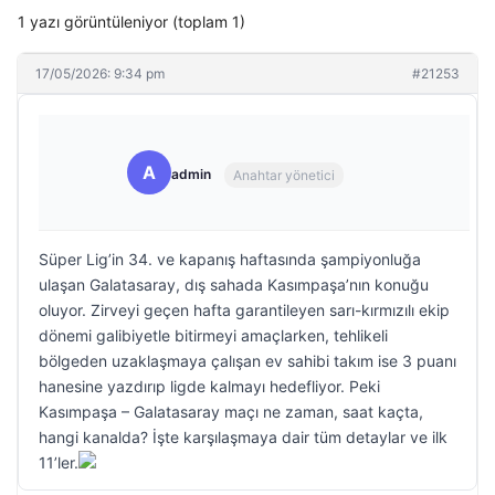
1 yazı görüntüleniyor (toplam 1)
17/05/2026: 9:34 pm
#21253
A
admin
Anahtar yönetici
Süper Lig’in 34. ve kapanış haftasında şampiyonluğa
ulaşan Galatasaray, dış sahada Kasımpaşa’nın konuğu
oluyor. Zirveyi geçen hafta garantileyen sarı-kırmızılı ekip
dönemi galibiyetle bitirmeyi amaçlarken, tehlikeli
bölgeden uzaklaşmaya çalışan ev sahibi takım ise 3 puanı
hanesine yazdırıp ligde kalmayı hedefliyor. Peki
Kasımpaşa – Galatasaray maçı ne zaman, saat kaçta,
hangi kanalda? İşte karşılaşmaya dair tüm detaylar ve ilk
11’ler.