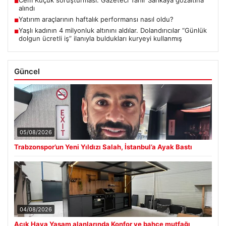
■
alındı
Yatırım araçlarının haftalık performansı nasıl oldu?
■
Yaşlı kadının 4 milyonluk altınını aldılar. Dolandırıcılar “Günlük
■
dolgun ücretli iş” ilanıyla buldukları kuryeyi kullanmış
Güncel
05/08/2026
Trabzonspor’un Yeni Yıldızı Salah, İstanbul’a Ayak Bastı
04/08/2026
Açık Hava Yaşam alanlarında Konfor ve bahçe mutfağı