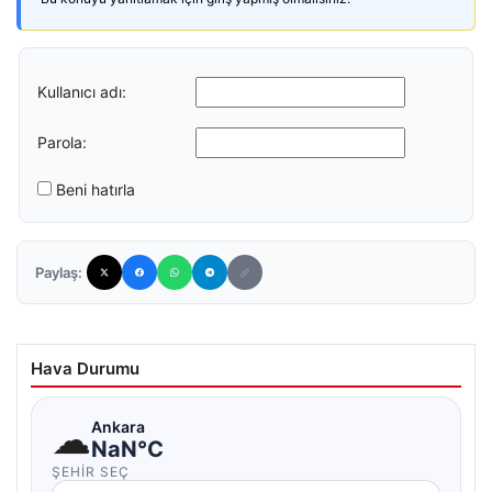
Kullanıcı adı:
Parola:
Beni hatırla
Paylaş:
Hava Durumu
☁
Ankara
NaN°C
ŞEHIR SEÇ