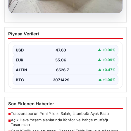
04.08.2026
Açık Hava Yaşam alanlarında Konfor ve
Piyasa Verileri
bahçe mutfağı Tasarımları
Belli ki bahçe dinlenme alanları, villaların en önemli
alanlarından biri durumuna ulaşmıştır. Bahçeyle
USD
47.60
▲ +0.06%
uyumlu…
EUR
55.06
▲ +0.09%
ALTIN
6526.7
▲ +0.47%
BTC
3071429
▲ +1.06%
Son Eklenen Haberler
Trabzonspor’un Yeni Yıldızı Salah, İstanbul’a Ayak Bastı
■
Açık Hava Yaşam alanlarında Konfor ve bahçe mutfağı
■
Tasarımları
Cem Küçük soruşturması. Gazeteci Tahir Sarıkaya gözaltına