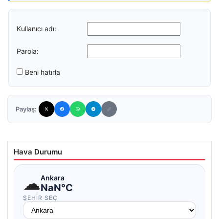
Kullanıcı adı:
Parola:
Beni hatırla
Paylaş:
Hava Durumu
☁
Ankara
NaN°C
ŞEHIR SEÇ