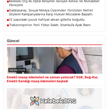
Kelebek.Org İle Dijital İletişimin Seviyeli Adresi Ve Muhabbet
■
Deneyimi
Galatasaray, Sosyal Medya Üzerinden Yürütülen Nefret
■
Söylemi Kampanyalarına Karşı Hukuki Mücadele Başlattı
12 yaşındaki çocuk hafriyat alınan gölette boğuldu
■
Trabzonspor’un Yeni Yıldızı Salah, İstanbul’a Ayak Bastı
■
Güncel
08/08/2026
Emekli maaşı ödemeleri ne zaman yatacak? SGK, Bağ-Kur,
Emekli Sandığı maaş ödemeleri başladı