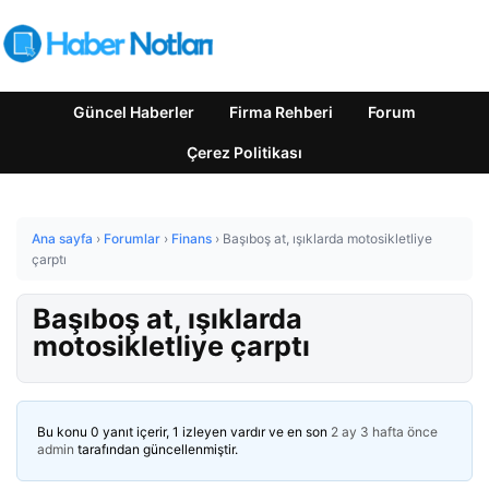
Güncel Haberler
Firma Rehberi
Forum
Çerez Politikası
Ana sayfa
›
Forumlar
›
Finans
›
Başıboş at, ışıklarda motosikletliye
çarptı
Başıboş at, ışıklarda
motosikletliye çarptı
Bu konu 0 yanıt içerir, 1 izleyen vardır ve en son
2 ay 3 hafta önce
admin
tarafından güncellenmiştir.