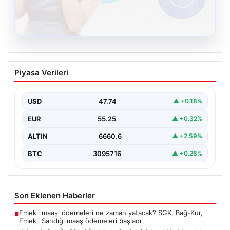
08.08.2026
Kelebek.Org İle Dijital İletişimin Seviyeli
Piyasa Verileri
Adresi Ve Muhabbet Deneyimi
Sanal çağında insanların seviyeli bir tarzda bağlantı
kurması ciddi bir değer taşımaktadır. Güncel olarak…
USD
47.74
▲ +0.18%
EUR
55.25
▲ +0.32%
ALTIN
6660.6
▲ +2.59%
BTC
3095716
▲ +0.28%
Son Eklenen Haberler
Emekli maaşı ödemeleri ne zaman yatacak? SGK, Bağ-Kur,
■
Emekli Sandığı maaş ödemeleri başladı