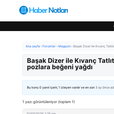
Ana sayfa
›
Forumlar
›
Magazin
›
Başak Dizer ile Kıvanç Tatlı
Başak Dizer ile Kıvanç Tatl
pozlara beğeni yağdı
Bu konu 0 yanıt içerir, 1 izleyen vardır ve en son
3 ay önce
ad
1 yazı görüntüleniyor (toplam 1)
10/05/2026: 1:25 pm