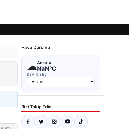
ı
Hava Durumu
☁
Ankara
NaN°C
ŞEHIR SEÇ
Bizi Takip Edin
#19781