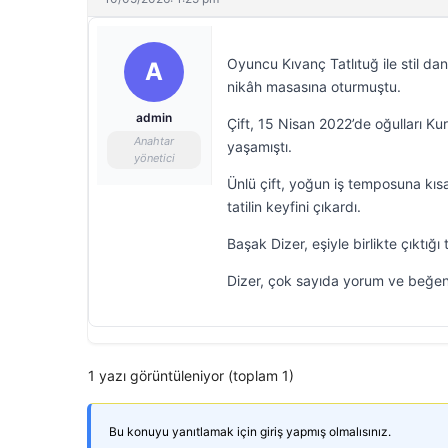
Oyuncu Kıvanç Tatlıtuğ ile stil da
A
nikâh masasına oturmuştu.
admin
Çift, 15 Nisan 2022’de oğulları Ku
Anahtar
yaşamıştı.
yönetici
Ünlü çift, yoğun iş temposuna kısa
tatilin keyfini çıkardı.
Başak Dizer, eşiyle birlikte çıktı
Dizer, çok sayıda yorum ve beğeni
1 yazı görüntüleniyor (toplam 1)
Bu konuyu yanıtlamak için giriş yapmış olmalısınız.