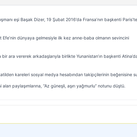
nışmanı eşi Başak Dizer, 19 Şubat 2016’da Fransa’nın başkenti Paris’t
rt Efe’nin dünyaya gelmesiyle ilk kez anne-baba olmanın sevincini
 bir ara vererek arkadaşlarıyla birlikte Yunanistan’ın başkenti Atina’d
ğı tatilden kareleri sosyal medya hesabından takipçilerinin beğenisine 
 alan paylaşımlarına, “Az güneşli, aşırı yağmurlu” notunu düştü.