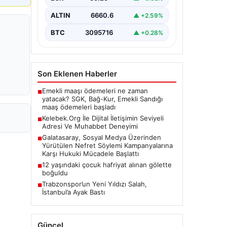
ALTIN
6660.6
▲ +2.59%
BTC
3095716
▲ +0.28%
Son Eklenen Haberler
Emekli maaşı ödemeleri ne zaman
■
yatacak? SGK, Bağ-Kur, Emekli Sandığı
maaş ödemeleri başladı
Kelebek.Org İle Dijital İletişimin Seviyeli
■
Adresi Ve Muhabbet Deneyimi
Galatasaray, Sosyal Medya Üzerinden
■
Yürütülen Nefret Söylemi Kampanyalarına
Karşı Hukuki Mücadele Başlattı
12 yaşındaki çocuk hafriyat alınan gölette
■
boğuldu
Trabzonspor’un Yeni Yıldızı Salah,
■
İstanbul’a Ayak Bastı
Güncel