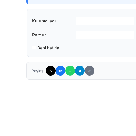
Kullanıcı adı:
Parola:
Beni hatırla
Paylaş: