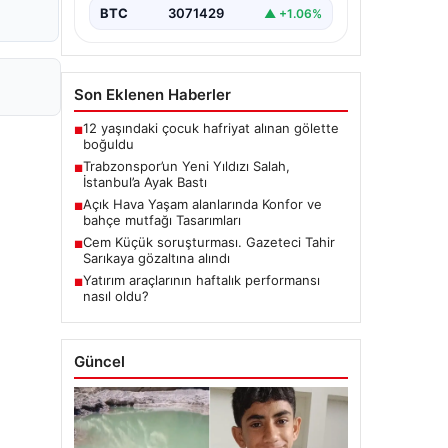
BTC
3071429
▲ +1.06%
Son Eklenen Haberler
12 yaşındaki çocuk hafriyat alınan gölette
■
boğuldu
Trabzonspor’un Yeni Yıldızı Salah,
■
İstanbul’a Ayak Bastı
Açık Hava Yaşam alanlarında Konfor ve
■
bahçe mutfağı Tasarımları
Cem Küçük soruşturması. Gazeteci Tahir
■
Sarıkaya gözaltına alındı
Yatırım araçlarının haftalık performansı
■
nasıl oldu?
Güncel