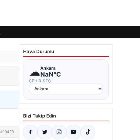
ı
Hava Durumu
☁
Ankara
NaN°C
ŞEHIR SEÇ
Bizi Takip Edin
#19429