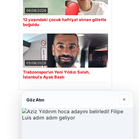
06/08/2026
12 yaşındaki çocuk hafriyat alınan gölette
boğuldu
05/08/2026
Trabzonspor’un Yeni Yıldızı Salah,
İstanbul’a Ayak Bastı
×
Göz Atın
Son Eklenen Firmalar
Cengiz Sigorta
23/06/2026