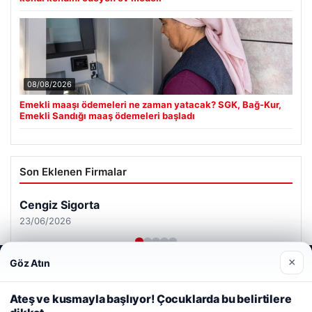
08/08/2026
Emekli maaşı ödemeleri ne zaman yatacak? SGK, Bağ-Kur,
Emekli Sandığı maaş ödemeleri başladı
Son Eklenen Firmalar
Cengiz Sigorta
23/06/2026
×
Göz Atın
Web sitemizi nasıl kullandığınızı daha iyi anlayabilmek,
deneyiminizi kişiselleştirmek ve geliştirmek amacıyla çerezler
kullanıyoruz.
Çerez Politikamız
Ateş ve kusmayla başlıyor! Çocuklarda bu belirtilere