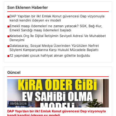
Son Eklenen Haberler
DAP Yapı’dan bir ilk! Emlak Konut güvencesi Dap vizyonuyla
■
kendi kendini ödeyen ev modeli
Emekli maaşı ödemeleri ne zaman yatacak? SGK, Bağ-Kur,
■
Emekli Sandığı maaş ödemeleri başladı
Kelebek.Org İle Dijital İletişimin Seviyeli Adresi Ve Muhabbet
■
Deneyimi
Galatasaray, Sosyal Medya Üzerinden Yürütülen Nefret
■
Söylemi Kampanyalarına Karşı Hukuki Mücadele Başlattı
12 yaşındaki çocuk hafriyat alınan gölette boğuldu
■
Güncel
09/08/2026
DAP Yapı’dan bir ilk! Emlak Konut güvencesi Dap vizyonuyla
kendi kendini ödeyen ev modeli