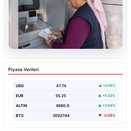
08.08.2026
Emekli maaşı ödemeleri ne zaman
Piyasa Verileri
yatacak? SGK, Bağ-Kur, Emekli Sandığı
maaş ödemeleri başladı
USD
47.74
▲ +0.18%
EUR
55.25
▲ +0.32%
ALTIN
6660.6
▲ +2.59%
BTC
3092764
▼ -0.09%