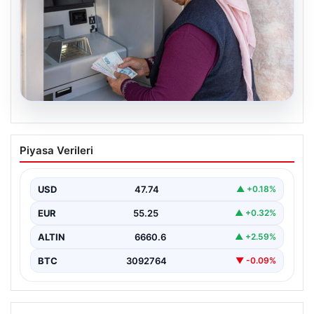
08.08.2026
Emekli maaşı ödemeleri ne zaman
Piyasa Verileri
yatacak? SGK, Bağ-Kur, Emekli Sandığı
maaş ödemeleri başladı
USD
47.74
▲ +0.18%
EUR
55.25
▲ +0.32%
ALTIN
6660.6
▲ +2.59%
BTC
3092764
▼ -0.09%