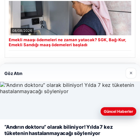
08/08/2026
Emekli maaşı ödemeleri ne zaman yatacak? SGK, Bağ-Kur,
Emekli Sandığı maaş ödemeleri başladı
Son Eklenen Firmalar
×
Göz Atın
Cengiz Sigorta
23/06/2026
Web sitemizi nasıl kullandığınızı daha iyi anlayabilmek,
Güncel Haberler
deneyiminizi kişiselleştirmek ve geliştirmek amacıyla çerezler
kullanıyoruz.
Çerez Politikamız
“Andırın doktoru” olarak biliniyor! Yılda 7 kez
tüketenin hastalanmayacağı söyleniyor
Reddet
Kabul Et