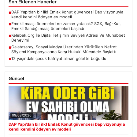
Son Eklenen Haberler
DAP Yapı’dan bir ilk! Emlak Konut güvencesi Dap vizyonuyla
■
kendi kendini ödeyen ev modeli
Emekli maaşı ödemeleri ne zaman yatacak? SGK, Bağ-Kur,
■
Emekli Sandığı maaş ödemeleri başladı
Kelebek.Org İle Dijital İletişimin Seviyeli Adresi Ve Muhabbet
■
Deneyimi
Galatasaray, Sosyal Medya Üzerinden Yürütülen Nefret
■
Söylemi Kampanyalarına Karşı Hukuki Mücadele Başlattı
12 yaşındaki çocuk hafriyat alınan gölette boğuldu
■
Güncel
09/08/2026
DAP Yapı’dan bir ilk! Emlak Konut güvencesi Dap vizyonuyla
kendi kendini ödeyen ev modeli