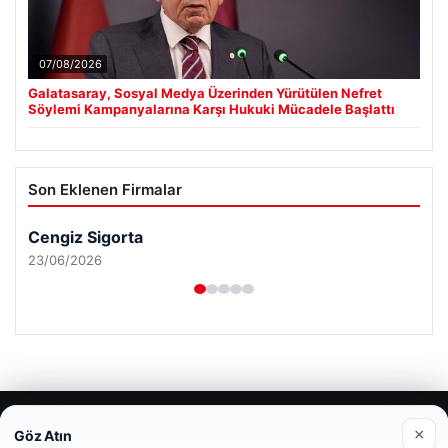
07/08/2026
Galatasaray, Sosyal Medya Üzerinden Yürütülen Nefret
Söylemi Kampanyalarına Karşı Hukuki Mücadele Başlattı
Son Eklenen Firmalar
Cengiz Sigorta
23/06/2026
© 2026 Haber Notları – Güncel Haberler
×
Göz Atın
Web sitemizi nasıl kullandığınızı daha iyi anlayabilmek,