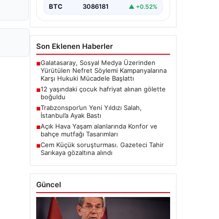
BTC
3086181
▲ +0.52%
Son Eklenen Haberler
Galatasaray, Sosyal Medya Üzerinden
■
Yürütülen Nefret Söylemi Kampanyalarına
Karşı Hukuki Mücadele Başlattı
12 yaşındaki çocuk hafriyat alınan gölette
■
boğuldu
Trabzonspor’un Yeni Yıldızı Salah,
■
İstanbul’a Ayak Bastı
Açık Hava Yaşam alanlarında Konfor ve
■
bahçe mutfağı Tasarımları
Cem Küçük soruşturması. Gazeteci Tahir
■
Sarıkaya gözaltına alındı
Güncel