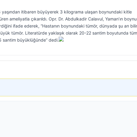
3 yaşından itibaren büyüyerek 3 kilograma ulaşan boynundaki kitle
üren ameliyatla çıkarıldı. Opr. Dr. Abdulkadir Calavul, Yaman’ın boyn
e girdiğini ifade ederek, “Hastanın boynundaki tümör, dünyada şu an bil
üyük tümör. Literatürde yaklaşık olarak 20-22 santim boyutunda tüm
5 santim büyüklüğünde” dedi.