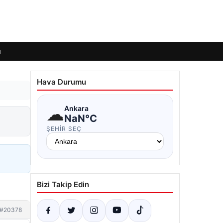
ı
Hava Durumu
☁
Ankara
NaN°C
ŞEHIR SEÇ
Bizi Takip Edin
#20378