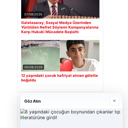
07/08/2026
Galatasaray, Sosyal Medya Üzerinden
Yürütülen Nefret Söylemi Kampanyalarına
Karşı Hukuki Mücadele Başlattı
06/08/2026
12 yaşındaki çocuk hafriyat alınan gölette
boğuldu
×
Göz Atın
Son Eklenen Firmalar
Cengiz Sigorta
23/06/2026