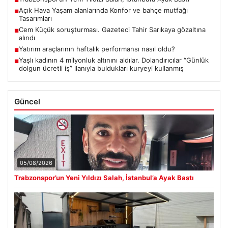
Açık Hava Yaşam alanlarında Konfor ve bahçe mutfağı
■
Tasarımları
Cem Küçük soruşturması. Gazeteci Tahir Sarıkaya gözaltına
■
alındı
Yatırım araçlarının haftalık performansı nasıl oldu?
■
Yaşlı kadının 4 milyonluk altınını aldılar. Dolandırıcılar “Günlük
■
dolgun ücretli iş” ilanıyla buldukları kuryeyi kullanmış
Güncel
05/08/2026
Trabzonspor’un Yeni Yıldızı Salah, İstanbul’a Ayak Bastı