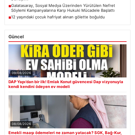
Galatasaray, Sosyal Medya Üzerinden Yürütülen Nefret
■
Söylemi Kampanyalarına Karşı Hukuki Mücadele Başlattı
12 yaşındaki çocuk hafriyat alınan gölette boğuldu
■
Güncel
09/08/2026
DAP Yapı’dan bir ilk! Emlak Konut güvencesi Dap vizyonuyla
kendi kendini ödeyen ev modeli
08/08/2026
Emekli maaşı ödemeleri ne zaman yatacak? SGK, Bağ-Kur,