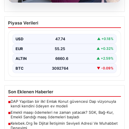
08.08.2026
Emekli maaşı ödemeleri ne zaman
Piyasa Verileri
yatacak? SGK, Bağ-Kur, Emekli Sandığı
maaş ödemeleri başladı
USD
47.74
▲ +0.18%
EUR
55.25
▲ +0.32%
ALTIN
6660.6
▲ +2.59%
BTC
3092764
▼ -0.09%
Son Eklenen Haberler
DAP Yapı’dan bir ilk! Emlak Konut güvencesi Dap vizyonuyla
■
kendi kendini ödeyen ev modeli
Emekli maaşı ödemeleri ne zaman yatacak? SGK, Bağ-Kur,
■
Emekli Sandığı maaş ödemeleri başladı
Kelebek.Org İle Dijital İletişimin Seviyeli Adresi Ve Muhabbet
■
Deneyimi