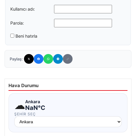
Kullanıcı adı:
Parola:
Beni hatırla
Paylaş:
Hava Durumu
☁
Ankara
NaN°C
ŞEHIR SEÇ