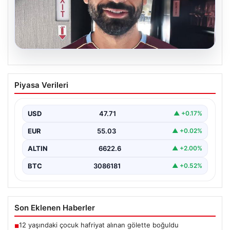
05.08.2026
Trabzonspor’un Yeni Yıldızı Salah,
Piyasa Verileri
İstanbul’a Ayak Bastı
Trabzonspor’un merakla beklenen yeni oyuncusu Salah,
İstanbul’a iniş yaptı. Havalimanında basın mensupları ve
USD
47.71
▲ +0.17%
kulüp…
EUR
55.03
▲ +0.02%
ALTIN
6622.6
▲ +2.00%
BTC
3086181
▲ +0.52%
Son Eklenen Haberler
12 yaşındaki çocuk hafriyat alınan gölette boğuldu
■