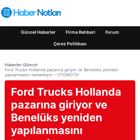
Güncel Haberler
Firma Rehberi
Forum
Çerez Politikası
Haberler
›
Güncel
›
Ford Trucks Hollanda pazarına giriyor ve Benelüks yeniden
yapılanmasını tamamlıyor – OTOMOTİV
Ford Trucks Hollanda
pazarına giriyor ve
Benelüks yeniden
yapılanmasını