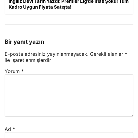
İngiliz Devi Tarih Yazdı: Premier Lig’de İflas Şoku! Tüm
Kadro Uygun Fiyata Satışta!
Bir yanıt yazın
E-posta adresiniz yayınlanmayacak.
Gerekli alanlar
*
ile işaretlenmişlerdir
Yorum
*
Ad
*