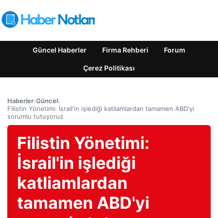
Güncel Haberler
Firma Rehberi
Forum
Çerez Politikası
Haberler
›
Güncel
›
Filistin Yönetimi: İsrail'in işlediği katliamlardan tamamen ABD'yi
sorumlu tutuyoruz
Filistin Yönetimi:
İsrail'in işlediği
katliamlardan
tamamen ABD'yi