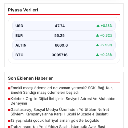
Kelebek.Org İle Dijital İletişimin Seviyeli
Piyasa Verileri
Adresi Ve Muhabbet Deneyimi
Sanal çağında insanların seviyeli bir tarzda bağlantı
kurması ciddi bir değer taşımaktadır. Güncel olarak…
USD
47.74
▲ +0.18%
EUR
55.25
▲ +0.32%
ALTIN
6660.6
▲ +2.59%
BTC
3095716
▲ +0.28%
Son Eklenen Haberler
Emekli maaşı ödemeleri ne zaman yatacak? SGK, Bağ-Kur,
■
Emekli Sandığı maaş ödemeleri başladı
Kelebek.Org İle Dijital İletişimin Seviyeli Adresi Ve Muhabbet
■
Deneyimi
Galatasaray, Sosyal Medya Üzerinden Yürütülen Nefret
■
Söylemi Kampanyalarına Karşı Hukuki Mücadele Başlattı
12 yaşındaki çocuk hafriyat alınan gölette boğuldu
■
Trabzonspor’un Yeni Yıldızı Salah, İstanbul’a Ayak Bastı
■