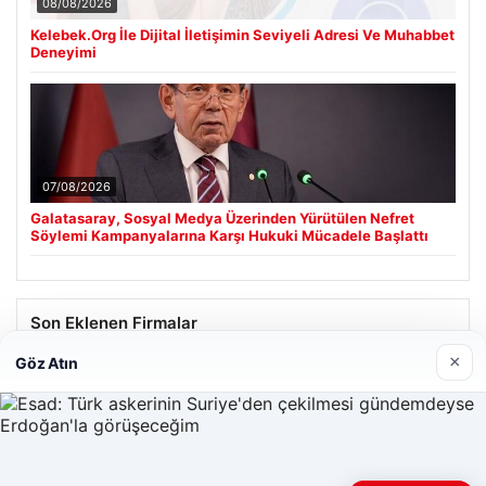
08/08/2026
Kelebek.Org İle Dijital İletişimin Seviyeli Adresi Ve Muhabbet
Deneyimi
07/08/2026
Galatasaray, Sosyal Medya Üzerinden Yürütülen Nefret
Söylemi Kampanyalarına Karşı Hukuki Mücadele Başlattı
Son Eklenen Firmalar
×
Göz Atın
Hastaş Beton
26/05/2026