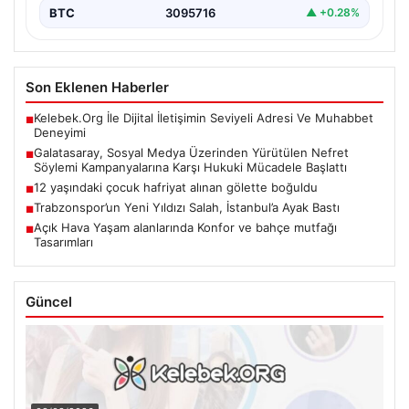
BTC
3095716
▲ +0.28%
Son Eklenen Haberler
Kelebek.Org İle Dijital İletişimin Seviyeli Adresi Ve Muhabbet
■
Deneyimi
Galatasaray, Sosyal Medya Üzerinden Yürütülen Nefret
■
Söylemi Kampanyalarına Karşı Hukuki Mücadele Başlattı
12 yaşındaki çocuk hafriyat alınan gölette boğuldu
■
Trabzonspor’un Yeni Yıldızı Salah, İstanbul’a Ayak Bastı
■
Açık Hava Yaşam alanlarında Konfor ve bahçe mutfağı
■
Tasarımları
Güncel