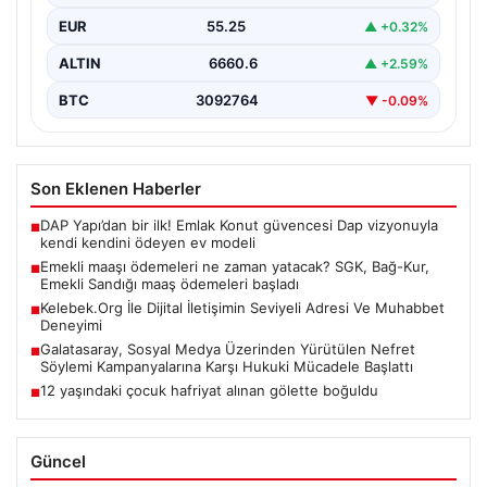
EUR
55.25
▲ +0.32%
ALTIN
6660.6
▲ +2.59%
BTC
3092764
▼ -0.09%
Son Eklenen Haberler
DAP Yapı’dan bir ilk! Emlak Konut güvencesi Dap vizyonuyla
■
kendi kendini ödeyen ev modeli
Emekli maaşı ödemeleri ne zaman yatacak? SGK, Bağ-Kur,
■
Emekli Sandığı maaş ödemeleri başladı
Kelebek.Org İle Dijital İletişimin Seviyeli Adresi Ve Muhabbet
■
Deneyimi
Galatasaray, Sosyal Medya Üzerinden Yürütülen Nefret
■
Söylemi Kampanyalarına Karşı Hukuki Mücadele Başlattı
12 yaşındaki çocuk hafriyat alınan gölette boğuldu
■
Güncel