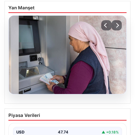
Yan Manşet
08.08.2026
Emekli maaşı ödemeleri ne zaman
Piyasa Verileri
yatacak? SGK, Bağ-Kur, Emekli Sandığı
maaş ödemeleri başladı
USD
47.74
▲ +0.18%