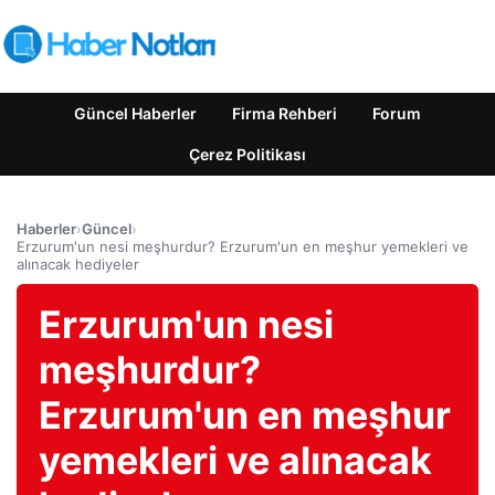
Güncel Haberler
Firma Rehberi
Forum
Çerez Politikası
Haberler
›
Güncel
›
Erzurum'un nesi meşhurdur? Erzurum'un en meşhur yemekleri ve
alınacak hediyeler
Erzurum'un nesi
meşhurdur?
Erzurum'un en meşhur
yemekleri ve alınacak