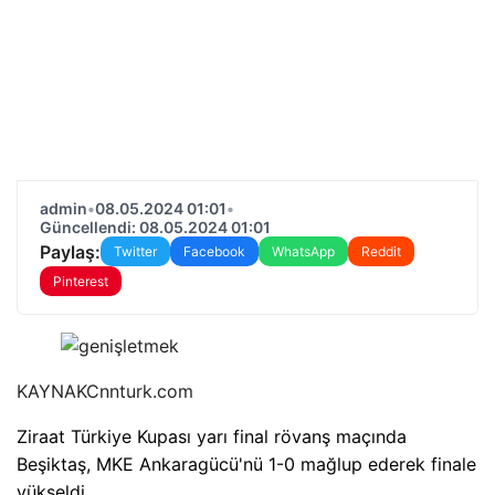
admin
•
08.05.2024 01:01
•
Güncellendi: 08.05.2024 01:01
Paylaş:
Twitter
Facebook
WhatsApp
Reddit
Pinterest
KAYNAK
Cnnturk.com
Ziraat Türkiye Kupası yarı final rövanş maçında
Beşiktaş, MKE Ankaragücü'nü 1-0 mağlup ederek finale
yükseldi.