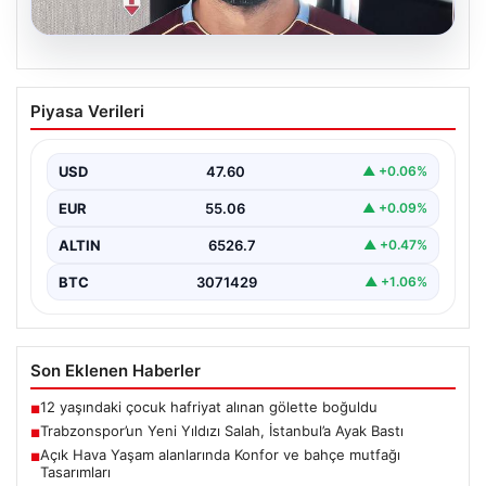
05.08.2026
Trabzonspor’un Yeni Yıldızı Salah,
Piyasa Verileri
İstanbul’a Ayak Bastı
Trabzonspor’un merakla beklenen yeni oyuncusu Salah,
İstanbul’a iniş yaptı. Havalimanında basın mensupları ve
USD
47.60
▲ +0.06%
kulüp…
EUR
55.06
▲ +0.09%
ALTIN
6526.7
▲ +0.47%
BTC
3071429
▲ +1.06%
Son Eklenen Haberler
12 yaşındaki çocuk hafriyat alınan gölette boğuldu
■
Trabzonspor’un Yeni Yıldızı Salah, İstanbul’a Ayak Bastı
■
Açık Hava Yaşam alanlarında Konfor ve bahçe mutfağı
■
Tasarımları