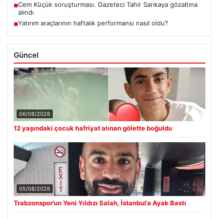
Cem Küçük soruşturması. Gazeteci Tahir Sarıkaya gözaltına
■
alındı
Yatırım araçlarının haftalık performansı nasıl oldu?
■
Güncel
06/08/2026
12 yaşındaki çocuk hafriyat alınan gölette boğuldu
05/08/2026
Trabzonspor’un Yeni Yıldızı Salah, İstanbul’a Ayak Bastı