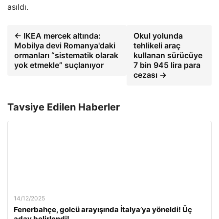
asıldı.
← IKEA mercek altında:
Okul yolunda
Mobilya devi Romanya'daki
tehlikeli araç
ormanları “sistematik olarak
kullanan sürücüye
yok etmekle” suçlanıyor
7 bin 945 lira para
cezası →
Tavsiye Edilen Haberler
14/12/2025
Fenerbahçe, golcü arayışında İtalya’ya yöneldi! Üç
aday belirlendi!