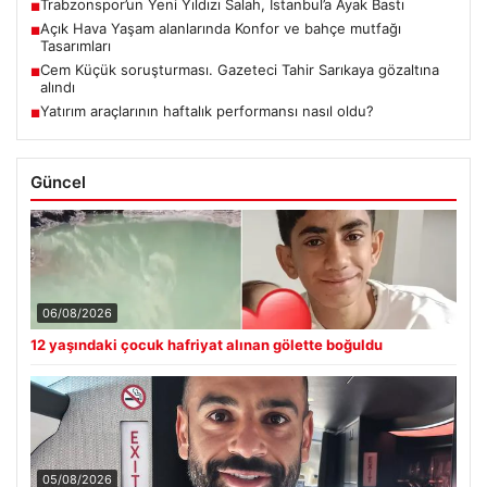
Trabzonspor’un Yeni Yıldızı Salah, İstanbul’a Ayak Bastı
■
Açık Hava Yaşam alanlarında Konfor ve bahçe mutfağı
■
Tasarımları
Cem Küçük soruşturması. Gazeteci Tahir Sarıkaya gözaltına
■
alındı
Yatırım araçlarının haftalık performansı nasıl oldu?
■
Güncel
06/08/2026
12 yaşındaki çocuk hafriyat alınan gölette boğuldu
05/08/2026