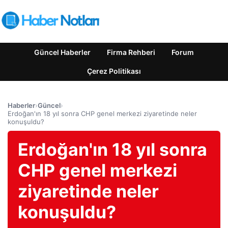
Güncel Haberler
Firma Rehberi
Forum
Çerez Politikası
Haberler
›
Güncel
›
Erdoğan'ın 18 yıl sonra CHP genel merkezi ziyaretinde neler
konuşuldu?
Erdoğan'ın 18 yıl sonra
CHP genel merkezi
ziyaretinde neler
konuşuldu?