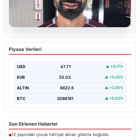
05.08.2026
Trabzonspor’un Yeni Yıldızı Salah,
Piyasa Verileri
İstanbul’a Ayak Bastı
Trabzonspor’un merakla beklenen yeni oyuncusu Salah,
İstanbul’a iniş yaptı. Havalimanında basın mensupları ve
USD
47.71
▲ +0.17%
kulüp…
EUR
55.03
▲ +0.02%
ALTIN
6622.6
▲ +2.00%
BTC
3086181
▲ +0.52%
Son Eklenen Haberler
12 yaşındaki çocuk hafriyat alınan gölette boğuldu
■