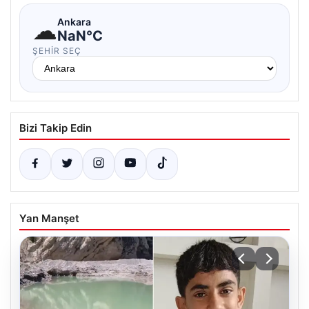
☁
Ankara
NaN°C
ŞEHIR SEÇ
Bizi Takip Edin
Yan Manşet