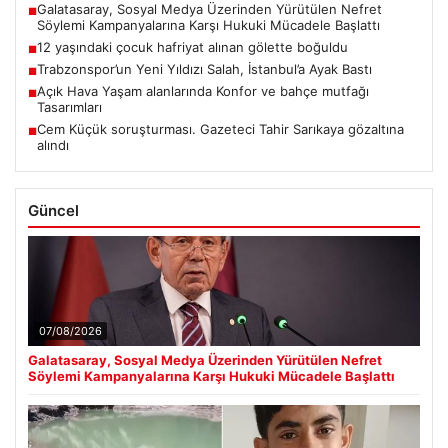
Galatasaray, Sosyal Medya Üzerinden Yürütülen Nefret
■
Söylemi Kampanyalarına Karşı Hukuki Mücadele Başlattı
12 yaşındaki çocuk hafriyat alınan gölette boğuldu
■
Trabzonspor’un Yeni Yıldızı Salah, İstanbul’a Ayak Bastı
■
Açık Hava Yaşam alanlarında Konfor ve bahçe mutfağı
■
Tasarımları
Cem Küçük soruşturması. Gazeteci Tahir Sarıkaya gözaltına
■
alındı
Güncel
07/08/2026
Galatasaray, Sosyal Medya Üzerinden Yürütülen Nefret
Söylemi Kampanyalarına Karşı Hukuki Mücadele Başlattı