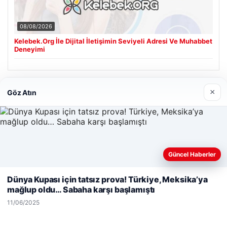
08/08/2026
Kelebek.Org İle Dijital İletişimin Seviyeli Adresi Ve Muhabbet
Deneyimi
Son Eklenen Firmalar
×
Göz Atın
Güncel Haberler
Web sitemizi nasıl kullandığınızı daha iyi anlayabilmek,
deneyiminizi kişiselleştirmek ve geliştirmek amacıyla çerezler
Dünya Kupası için tatsız prova! Türkiye, Meksika’ya
kullanıyoruz.
Çerez Politikamız
mağlup oldu… Sabaha karşı başlamıştı
Reddet
Kabul Et
11/06/2025