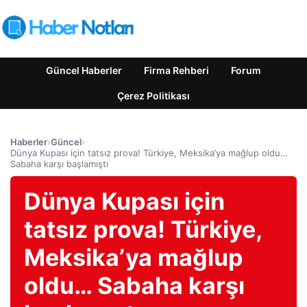
Güncel Haberler
Firma Rehberi
Forum
Çerez Politikası
Haberler
›
Güncel
›
Dünya Kupası için tatsız prova! Türkiye, Meksika’ya mağlup oldu…
Sabaha karşı başlamıştı
Dünya Kupası için
tatsız prova! Türkiye,
Meksika’ya mağlup
oldu… Sabaha karşı