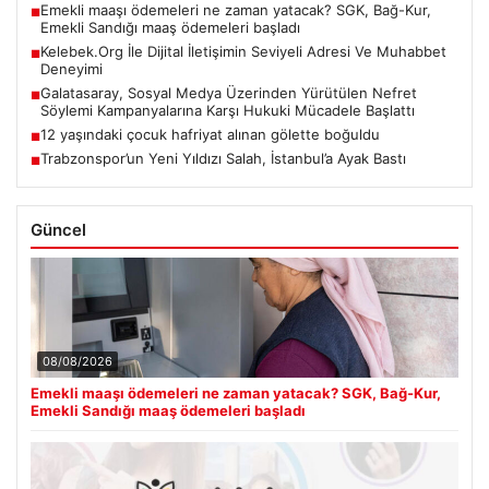
Emekli maaşı ödemeleri ne zaman yatacak? SGK, Bağ-Kur,
■
Emekli Sandığı maaş ödemeleri başladı
Kelebek.Org İle Dijital İletişimin Seviyeli Adresi Ve Muhabbet
■
Deneyimi
Galatasaray, Sosyal Medya Üzerinden Yürütülen Nefret
■
Söylemi Kampanyalarına Karşı Hukuki Mücadele Başlattı
12 yaşındaki çocuk hafriyat alınan gölette boğuldu
■
Trabzonspor’un Yeni Yıldızı Salah, İstanbul’a Ayak Bastı
■
Güncel
08/08/2026
Emekli maaşı ödemeleri ne zaman yatacak? SGK, Bağ-Kur,
Emekli Sandığı maaş ödemeleri başladı