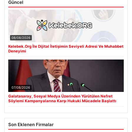
Güncel
08/08/2026
Kelebek.Org İle Dijital İletişimin Seviyeli Adresi Ve Muhabbet
Deneyimi
07/08/2026
Galatasaray, Sosyal Medya Üzerinden Yürütülen Nefret
Söylemi Kampanyalarına Karşı Hukuki Mücadele Başlattı
Son Eklenen Firmalar