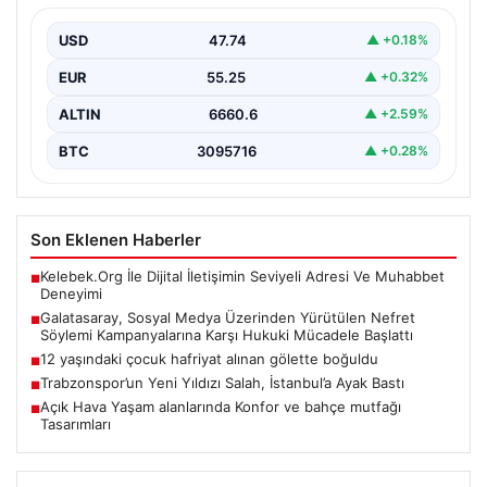
Kampanyalarına Karşı Hukuki Mücadele
Başlattı
USD
47.74
▲ +0.18%
Galatasaray Spor Kulübü, son zamanlarda özellikle
EUR
55.25
▲ +0.32%
sosyal medya platformlarında artış gösteren nefret
söylemi ve…
ALTIN
6660.6
▲ +2.59%
BTC
3095716
▲ +0.28%
Son Eklenen Haberler
Kelebek.Org İle Dijital İletişimin Seviyeli Adresi Ve Muhabbet
■
Deneyimi
Galatasaray, Sosyal Medya Üzerinden Yürütülen Nefret
■
Söylemi Kampanyalarına Karşı Hukuki Mücadele Başlattı
12 yaşındaki çocuk hafriyat alınan gölette boğuldu
■
Trabzonspor’un Yeni Yıldızı Salah, İstanbul’a Ayak Bastı
■
Açık Hava Yaşam alanlarında Konfor ve bahçe mutfağı
■
Tasarımları