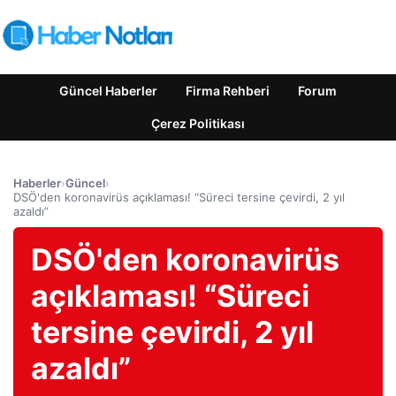
Güncel Haberler
Firma Rehberi
Forum
Çerez Politikası
Haberler
›
Güncel
›
DSÖ'den koronavirüs açıklaması! “Süreci tersine çevirdi, 2 yıl
azaldı”
DSÖ'den koronavirüs
açıklaması! “Süreci
tersine çevirdi, 2 yıl
azaldı”