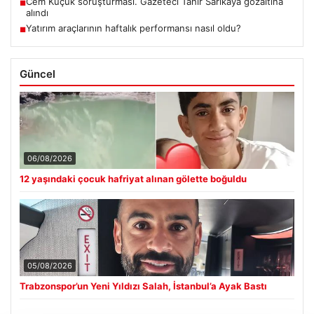
Cem Küçük soruşturması. Gazeteci Tahir Sarıkaya gözaltına
■
alındı
Yatırım araçlarının haftalık performansı nasıl oldu?
■
Güncel
06/08/2026
12 yaşındaki çocuk hafriyat alınan gölette boğuldu
05/08/2026
Trabzonspor’un Yeni Yıldızı Salah, İstanbul’a Ayak Bastı