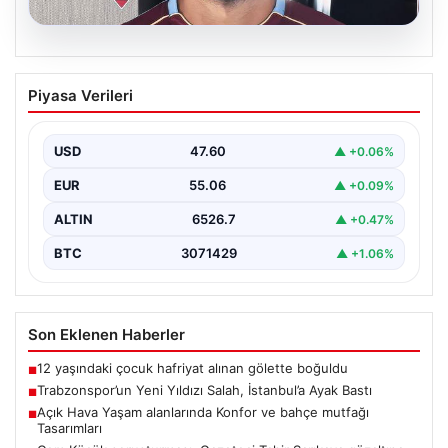
05.08.2026
Trabzonspor’un Yeni Yıldızı Salah,
Piyasa Verileri
İstanbul’a Ayak Bastı
Trabzonspor’un merakla beklenen yeni oyuncusu Salah,
İstanbul’a iniş yaptı. Havalimanında basın mensupları ve
USD
47.60
▲ +0.06%
kulüp…
EUR
55.06
▲ +0.09%
ALTIN
6526.7
▲ +0.47%
BTC
3071429
▲ +1.06%
Son Eklenen Haberler
12 yaşındaki çocuk hafriyat alınan gölette boğuldu
■
Trabzonspor’un Yeni Yıldızı Salah, İstanbul’a Ayak Bastı
■
Açık Hava Yaşam alanlarında Konfor ve bahçe mutfağı
■
Tasarımları