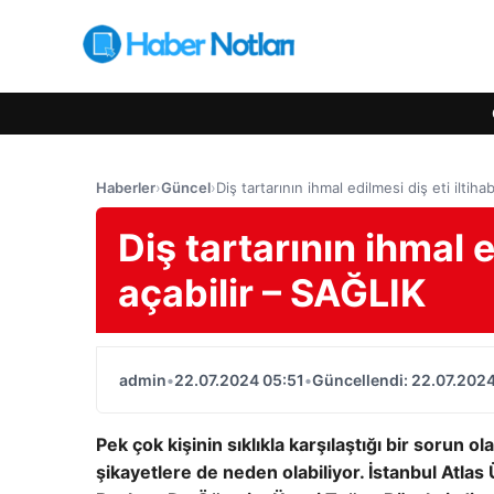
Haberler
›
Güncel
›
Diş tartarının ihmal edilmesi diş eti iltiha
Diş tartarının ihmal e
açabilir – SAĞLIK
admin
•
22.07.2024 05:51
•
Güncellendi: 22.07.2024
Pek çok kişinin sıklıkla karşılaştığı bir sorun ol
şikayetlere de neden olabiliyor. İstanbul Atlas 