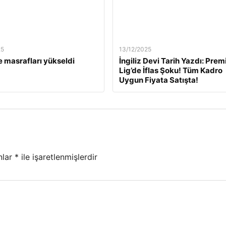
25
13/12/2025
 masrafları yükseldi
İngiliz Devi Tarih Yazdı: Prem
Lig’de İflas Şoku! Tüm Kadro
Uygun Fiyata Satışta!
nlar
*
ile işaretlenmişlerdir