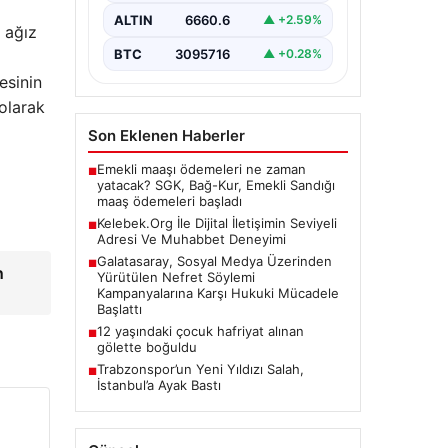
bir değer taşımaktadır. Güncel
ALTIN
6660.6
▲ +2.59%
olarak…
e ağız
BTC
3095716
▲ +0.28%
esinin
 olarak
Son Eklenen Haberler
Emekli maaşı ödemeleri ne zaman
■
yatacak? SGK, Bağ-Kur, Emekli Sandığı
maaş ödemeleri başladı
Kelebek.Org İle Dijital İletişimin Seviyeli
■
Adresi Ve Muhabbet Deneyimi
Galatasaray, Sosyal Medya Üzerinden
■
n
Yürütülen Nefret Söylemi
Kampanyalarına Karşı Hukuki Mücadele
Başlattı
12 yaşındaki çocuk hafriyat alınan
■
gölette boğuldu
Trabzonspor’un Yeni Yıldızı Salah,
■
İstanbul’a Ayak Bastı