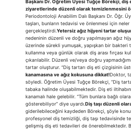
Başkanı Dr. Öğretim Üyesi Tuğçe Börekçi, diş et
ziyaretlerinde düzenli olarak temizlenmesini 
Periodontoloji Anabilim Dalı Başkanı Dr. Öğr. Üy
taşları, bunların tedavisi ve önlenmesi için nel
gerçekleştirdi.
Yetersiz ağız hijyeni tartar olu
nedeninin düzenli ve doğru yapılmayan ağız hijy
üzerinde sürekli yumuşak, yapışkan bir bakteri ta
kullanma veya günlük olarak diş arası fırçası ku
çıkarılabilir. Düzenli ve/veya doğru yapmadığımı
tartar oluşturur. “Diş tartarı diş eti çizgisinin ü
kanamasına ve ağız kokusuna dikkat!
Doktor, ta
söyledi. Öğretim Üyesi Tuğçe Börekçi, “Diş tarta
tabaka halinde oluşabilmektedir. Diş eti iltihabın
kanamalı hale gelebilir. “Tüm bunlara bağlı ola
gösterebiliyor” diye uyardı.
Diş taşı düzenli ola
giderilebileceğini kaydeden Börekçi, şöyle konuşt
profesyonel diş temizliği, diş taşı tedavisinde 
gelişmiş diş eti tedavileri de önerebilmektedir. B