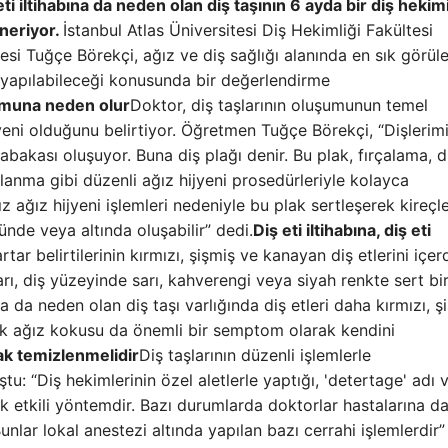
i iltihabına da neden olan diş taşının 6 ayda bir diş hekim
öneriyor.
İstanbul Atlas Üniversitesi Diş Hekimliği Fakültesi
esi Tuğçe Börekçi, ağız ve diş sağlığı alanında en sık görüle
er yapılabileceği konusunda bir değerlendirme
şumuna neden olur
Doktor, diş taşlarının oluşumunun temel
eni olduğunu belirtiyor. Öğretmen Tuğçe Börekçi, “Dişlerim
bakası oluşuyor. Buna diş plağı denir. Bu plak, fırçalama, di
llanma gibi düzenli ağız hijyeni prosedürleriyle kolayca
z ağız hijyeni işlemleri nedeniyle bu plak sertleşerek kireçl
stünde veya altında oluşabilir” dedi.
Diş eti iltihabına, diş eti
rtar belirtilerinin kırmızı, şişmiş ve kanayan diş etlerini içer
rı, diş yüzeyinde sarı, kahverengi veya siyah renkte sert bi
a da neden olan diş taşı varlığında diş etleri daha kırmızı, ş
rak ağız kokusu da önemli bir semptom olarak kendini
rak temizlenmelidir
Diş taşlarının düzenli işlemlerle
u: “Diş hekimlerinin özel aletlerle yaptığı, 'detertage' adı v
tek etkili yöntemdir. Bazı durumlarda doktorlar hastalarına d
unlar lokal anestezi altında yapılan bazı cerrahi işlemlerdir”