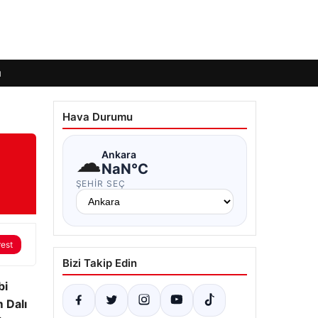
ı
Hava Durumu
☁
Ankara
NaN°C
ŞEHIR SEÇ
rest
Bizi Takip Edin
bi
m Dalı