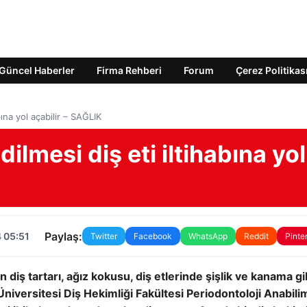
Güncel Haberler
Firma Rehberi
Forum
Çerez Politikas
bına yol açabilir – SAĞLIK
dilmesi diş eti iltihabına yol
Paylaş:
 05:51
Twitter
Facebook
WhatsApp
Reddit
Pinte
an diş tartarı, ağız kokusu, diş etlerinde şişlik ve kanama gi
Üniversitesi Diş Hekimliği Fakültesi Periodontoloji Anabili