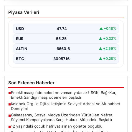
Kelebek.Org İle Dijital İletişimin Seviyeli
Piyasa Verileri
Adresi Ve Muhabbet Deneyimi
Sanal çağında insanların seviyeli bir tarzda bağlantı
kurması ciddi bir değer taşımaktadır. Güncel olarak…
USD
47.74
▲ +0.18%
EUR
55.25
▲ +0.32%
ALTIN
6660.6
▲ +2.59%
BTC
3095716
▲ +0.28%
Son Eklenen Haberler
Emekli maaşı ödemeleri ne zaman yatacak? SGK, Bağ-Kur,
■
Emekli Sandığı maaş ödemeleri başladı
Kelebek.Org İle Dijital İletişimin Seviyeli Adresi Ve Muhabbet
■
Deneyimi
Galatasaray, Sosyal Medya Üzerinden Yürütülen Nefret
■
Söylemi Kampanyalarına Karşı Hukuki Mücadele Başlattı
12 yaşındaki çocuk hafriyat alınan gölette boğuldu
■