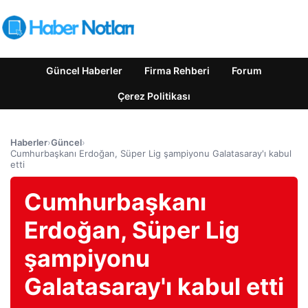
Güncel Haberler
Firma Rehberi
Forum
Çerez Politikası
Haberler
›
Güncel
›
Cumhurbaşkanı Erdoğan, Süper Lig şampiyonu Galatasaray'ı kabul
etti
Cumhurbaşkanı
Erdoğan, Süper Lig
şampiyonu
Galatasaray'ı kabul etti