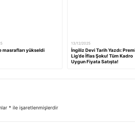
25
13/12/2025
 masrafları yükseldi
İngiliz Devi Tarih Yazdı: Prem
Lig’de İflas Şoku! Tüm Kadro
Uygun Fiyata Satışta!
nlar
*
ile işaretlenmişlerdir