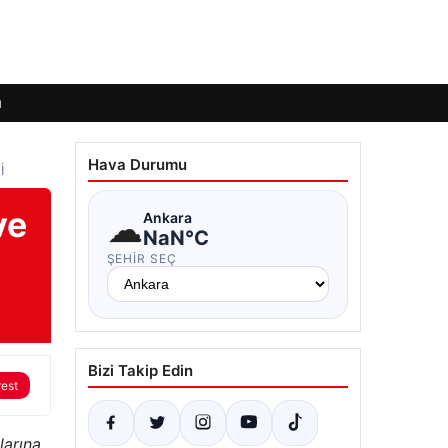
ı
Hava Durumu
İ
ve
☁
Ankara
NaN°C
ŞEHIR SEÇ
Bizi Takip Edin
rest
larına