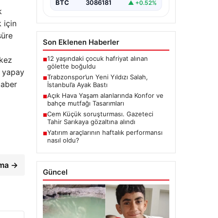
BTC
3086181
▲ +0.52%
k
 için
süre
Son Eklenen Haberler
12 yaşındaki çocuk hafriyat alınan
 kez
■
gölette boğuldu
n yapay
Trabzonspor’un Yeni Yıldızı Salah,
■
Haber
İstanbul’a Ayak Bastı
Açık Hava Yaşam alanlarında Konfor ve
■
bahçe mutfağı Tasarımları
Cem Küçük soruşturması. Gazeteci
■
Tahir Sarıkaya gözaltına alındı
Yatırım araçlarının haftalık performansı
■
nasıl oldu?
ıma →
Güncel