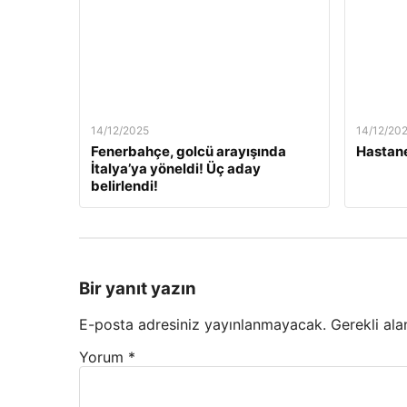
14/12/2025
14/12/20
Fenerbahçe, golcü arayışında
Hastane
İtalya’ya yöneldi! Üç aday
belirlendi!
Bir yanıt yazın
E-posta adresiniz yayınlanmayacak.
Gerekli ala
Yorum
*