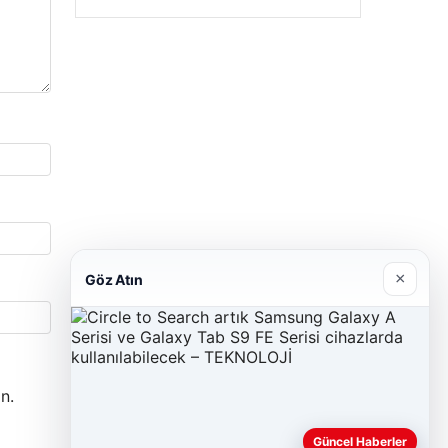
×
Göz Atın
n.
Güncel Haberler