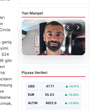
Yan Manşet
e'ı
ın
Circle
e geniş
yimi.
y S24
d6 gibi
05.08.2026
evi
Trabzonspor’un Yeni
tık
Piyasa Verileri
Yıldızı Salah, İstanbul’a
cıların
Ayak Bastı
Samsung
USD
47.71
▲ +0.17%
Trabzonspor’un merakla beklenen
 ve
yeni oyuncusu Salah, İstanbul’a
EUR
55.03
▲ +0.02%
iniş yaptı. Havalimanında basın
lesine
mensupları ve kulüp…
tırmak,
ALTIN
6622.6
▲ +2.00%