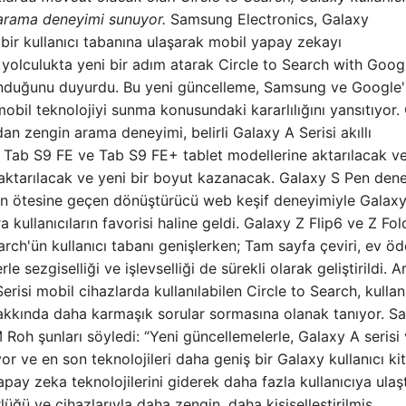
ir arama deneyimi sunuyor.
Samsung Electronics, Galaxy
bir kullanıcı tabanına ulaşarak mobil yapay zekayı
 yolculukta yeni bir adım atarak Circle to Search with Googl
sunduğunu duyurdu. Bu yeni güncelleme, Samsung ve Google'
obil teknolojiyi sunma konusundaki kararlılığını yansıtıyor. 
dan zengin arama deneyimi, belirli Galaxy A Serisi akıllı
 Tab S9 FE ve Tab S9 FE+ tablet modellerine aktarılacak v
 aktarılacak ve yeni bir boyut kazanacak. Galaxy S Pen dene
nin ötesine geçen dönüştürücü web keşif deneyimiyle Galax
kullanıcıların favorisi haline geldi. Galaxy Z Flip6 ve Z Fol
arch'ün kullanıcı tabanı genişlerken; Tam sayfa çeviri, ev öd
 sezgiselliği ve işlevselliği de sürekli olarak geliştirildi. Ar
si mobil cihazlarda kullanılabilen Circle to Search, kullanı
 hakkında daha karmaşık sorular sormasına olanak tanıyor. 
oh şunları söyledi: “Yeni güncellemelerle, Galaxy A serisi
yor ve en son teknolojileri daha geniş bir Galaxy kullanıcı kit
apay zeka teknolojilerini giderek daha fazla kullanıcıya ulaş
üğü ve cihazlarıyla daha zengin, daha kişiselleştirilmiş