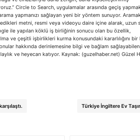
şıyoruz.” Circle to Search, uygulamalar arasında geçiş yapma
e arama yapmanızı sağlayan yeni bir yöntem sunuyor. Aramak
stedikleri metni, resmi veya videoyu daire içine alarak, uzun 
e ile yapılan köklü iş birliğinin sonucu olan bu özellik,
ma ve çeşitli işbirlikleri kurma konusundaki kararlılığını bir
konular hakkında derinlemesine bilgi ve bağlam sağlayabile
laylık ve heyecan katıyor. Kaynak: (guzelhaber.net) Güzel 
arşılaştı.
Türkiye İngiltere Ev Taş