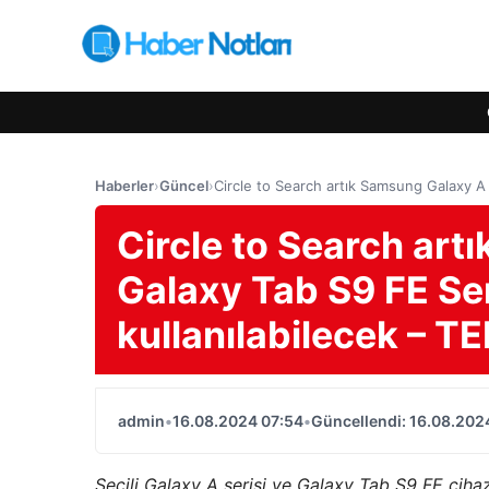
Haberler
›
Güncel
›
Circle to Search artık Samsung Galaxy A 
Circle to Search art
Galaxy Tab S9 FE Ser
kullanılabilecek – 
admin
•
16.08.2024 07:54
•
Güncellendi: 16.08.202
Seçili Galaxy A serisi ve Galaxy Tab S9 FE ciha