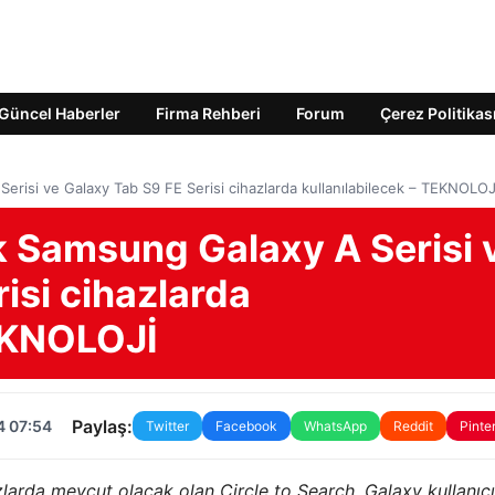
Güncel Haberler
Firma Rehberi
Forum
Çerez Politikas
Serisi ve Galaxy Tab S9 FE Serisi cihazlarda kullanılabilecek – TEKNOLOJ
ık Samsung Galaxy A Serisi 
isi cihazlarda
TEKNOLOJİ
Paylaş:
4 07:54
Twitter
Facebook
WhatsApp
Reddit
Pinte
zlarda mevcut olacak olan Circle to Search, Galaxy kullanıcı