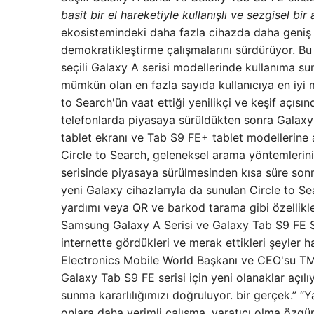
basit bir el hareketiyle kullanışlı ve sezgisel b
ekosistemindeki daha fazla cihazda daha geniş 
demokratikleştirme çalışmalarını sürdürüyor. Bu
seçili Galaxy A serisi modellerinde kullanıma 
mümkün olan en fazla sayıda kullanıcıya en iyi m
to Search'ün vaat ettiği yenilikçi ve keşif açısın
telefonlarda piyasaya sürüldükten sonra Galaxy
tablet ekranı ve Tab S9 FE+ tablet modellerine
Circle to Search, geleneksel arama yöntemleri
serisinde piyasaya sürülmesinden kısa süre sonra 
yeni Galaxy cihazlarıyla da sunulan Circle to Se
yardımı veya QR ve barkod tarama gibi özelliklerle
Samsung Galaxy A Serisi ve Galaxy Tab S9 FE Seri
internette gördükleri ve merak ettikleri şeyler
Electronics Mobile World Başkanı ve CEO'su TM R
Galaxy Tab S9 FE serisi için yeni olanaklar açılı
sunma kararlılığımızı doğruluyor. bir gerçek.” “Y
onlara daha verimli çalışma, yaratıcı olma özgürl