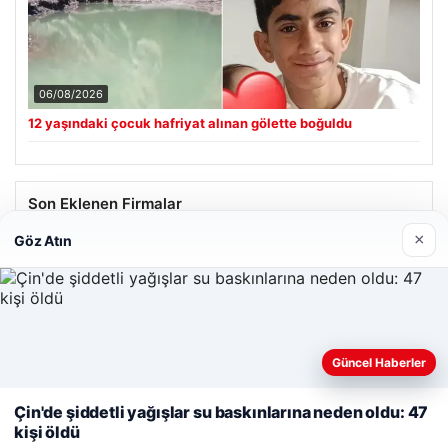
06/08/2026
12 yaşındaki çocuk hafriyat alınan gölette boğuldu
Son Eklenen Firmalar
×
Göz Atın
Güncel Haberler
Web sitemizi nasıl kullandığınızı daha iyi anlayabilmek,
deneyiminizi kişiselleştirmek ve geliştirmek amacıyla çerezler
Çin'de şiddetli yağışlar su baskınlarına neden oldu: 47
kullanıyoruz.
Çerez Politikamız
kişi öldü
Reddet
Kabul Et