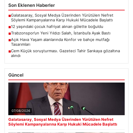
Son Eklenen Haberler
Galatasaray, Sosyal Medya Üzerinden Yürütülen Nefret
■
Söylemi Kampanyalarına Karşı Hukuki Mücadele Başlattı
12 yaşındaki çocuk hafriyat alınan gölette boğuldu
■
Trabzonspor’un Yeni Yıldızı Salah, İstanbul’a Ayak Bastı
■
Açık Hava Yaşam alanlarında Konfor ve bahçe mutfağı
■
Tasarımları
Cem Küçük soruşturması. Gazeteci Tahir Sarıkaya gözaltına
■
alındı
Güncel
07/08/2026
Galatasaray, Sosyal Medya Üzerinden Yürütülen Nefret
Söylemi Kampanyalarına Karşı Hukuki Mücadele Başlattı