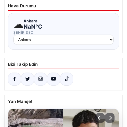
Hava Durumu
☁
Ankara
NaN°C
ŞEHIR SEÇ
Bizi Takip Edin
Yan Manşet