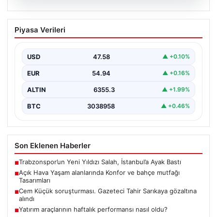
04.08.2026
Açık Hava Yaşam alanlarında Konfor ve
Piyasa Verileri
bahçe mutfağı Tasarımları
Belli ki bahçe dinlenme alanları, villaların en önemli
alanlarından biri durumuna ulaşmıştır. Bahçeyle
USD
47.58
▲ +0.10%
uyumlu…
EUR
54.94
▲ +0.16%
ALTIN
6355.3
▲ +1.99%
BTC
3038958
▲ +0.46%
Son Eklenen Haberler
Trabzonspor’un Yeni Yıldızı Salah, İstanbul’a Ayak Bastı
■
Açık Hava Yaşam alanlarında Konfor ve bahçe mutfağı
■
Tasarımları
Cem Küçük soruşturması. Gazeteci Tahir Sarıkaya gözaltına
■
alındı
Yatırım araçlarının haftalık performansı nasıl oldu?
■