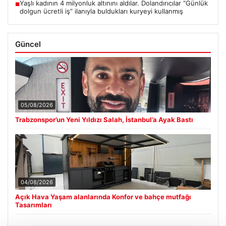
Yaşlı kadının 4 milyonluk altınını aldılar. Dolandırıcılar “Günlük
■
dolgun ücretli iş” ilanıyla buldukları kuryeyi kullanmış
Güncel
05/08/2026
Trabzonspor’un Yeni Yıldızı Salah, İstanbul’a Ayak Bastı
04/08/2026
Açık Hava Yaşam alanlarında Konfor ve bahçe mutfağı
Tasarımları