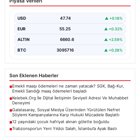
Piyasa Verileri
Seviyeli Adresi Ve Muhabbet Deneyimi
Sanal çağında insanların seviyeli bir tarzda bağlantı
kurması ciddi bir değer taşımaktadır. Güncel olarak…
USD
47.74
▲ +0.18%
EUR
55.25
▲ +0.32%
ALTIN
6660.6
▲ +2.59%
BTC
3095716
▲ +0.28%
Son Eklenen Haberler
Emekli maaşı ödemeleri ne zaman yatacak? SGK, Bağ-Kur,
■
Emekli Sandığı maaş ödemeleri başladı
Kelebek.Org İle Dijital İletişimin Seviyeli Adresi Ve Muhabbet
■
Deneyimi
Galatasaray, Sosyal Medya Üzerinden Yürütülen Nefret
■
Söylemi Kampanyalarına Karşı Hukuki Mücadele Başlattı
12 yaşındaki çocuk hafriyat alınan gölette boğuldu
■
Trabzonspor’un Yeni Yıldızı Salah, İstanbul’a Ayak Bastı
■