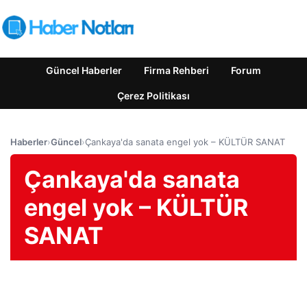
Güncel Haberler
Firma Rehberi
Forum
Çerez Politikası
Haberler
›
Güncel
›
Çankaya'da sanata engel yok – KÜLTÜR SANAT
Çankaya'da sanata
engel yok – KÜLTÜR
SANAT