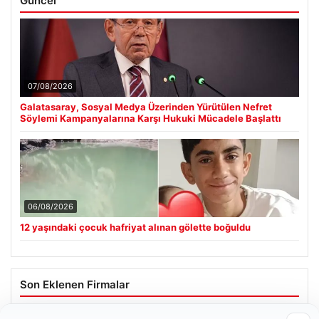
Güncel
07/08/2026
Galatasaray, Sosyal Medya Üzerinden Yürütülen Nefret
Söylemi Kampanyalarına Karşı Hukuki Mücadele Başlattı
06/08/2026
12 yaşındaki çocuk hafriyat alınan gölette boğuldu
Son Eklenen Firmalar
Hastaş Beton