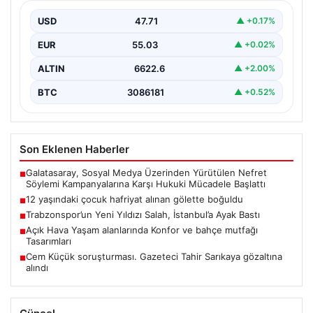
{“title”: “12 Yaşındaki Çocuk Hafriyat Alınan Gölette
Boğuldu”, “content”: “ Erzurum’un Oltu ilçesinde
USD
47.71
▲ +0.17%
gerçekleşen…
EUR
55.03
▲ +0.02%
ALTIN
6622.6
▲ +2.00%
BTC
3086181
▲ +0.52%
Son Eklenen Haberler
Galatasaray, Sosyal Medya Üzerinden Yürütülen Nefret
■
Söylemi Kampanyalarına Karşı Hukuki Mücadele Başlattı
12 yaşındaki çocuk hafriyat alınan gölette boğuldu
■
Trabzonspor’un Yeni Yıldızı Salah, İstanbul’a Ayak Bastı
■
Açık Hava Yaşam alanlarında Konfor ve bahçe mutfağı
■
Tasarımları
Cem Küçük soruşturması. Gazeteci Tahir Sarıkaya gözaltına
■
alındı