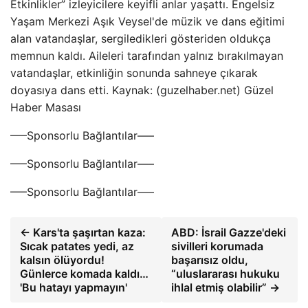
Etkinlikler” izleyicilere keyifli anlar yaşattı. Engelsiz
Yaşam Merkezi Aşık Veysel'de müzik ve dans eğitimi
alan vatandaşlar, sergiledikleri gösteriden oldukça
memnun kaldı. Aileleri tarafından yalnız bırakılmayan
vatandaşlar, etkinliğin sonunda sahneye çıkarak
doyasıya dans etti. Kaynak: (guzelhaber.net) Güzel
Haber Masası
—–Sponsorlu Bağlantılar—–
—–Sponsorlu Bağlantılar—–
—–Sponsorlu Bağlantılar—–
← Kars'ta şaşırtan kaza:
ABD: İsrail Gazze'deki
Sıcak patates yedi, az
sivilleri korumada
kalsın ölüyordu!
başarısız oldu,
Günlerce komada kaldı…
“uluslararası hukuku
'Bu hatayı yapmayın'
ihlal etmiş olabilir” →