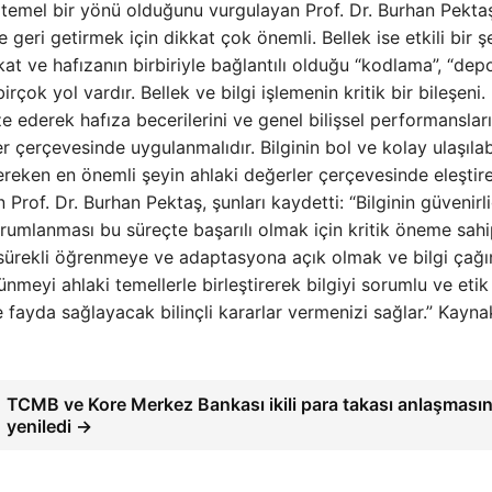
nin temel bir yönü olduğunu vurgulayan Prof. Dr. Burhan Pekta
geri getirmek için dikkat çok önemli. Bellek ise etkili bir ş
kat ve hafızanın birbiriyle bağlantılı olduğu “kodlama”, “dep
irçok yol vardır. Bellek ve bilgi işlemenin kritik bir bileşeni.
ze ederek hafıza becerilerini ve genel bilişsel performansları
ler çerçevesinde uygulanmalıdır. Bilginin bol ve kolay ulaşılabi
eken en önemli şeyin ahlaki değerler çerçevesinde eleştire
of. Dr. Burhan Pektaş, şunları kaydetti: “Bilginin güvenirli
yorumlanması bu süreçte başarılı olmak için kritik öneme sahip
, sürekli öğrenmeye ve adaptasyona açık olmak ve bilgi çağ
ünmeyi ahlaki temellerle birleştirerek bilgiyi sorumlu ve etik
e fayda sağlayacak bilinçli kararlar vermenizi sağlar.” Kayna
TCMB ve Kore Merkez Bankası ikili para takası anlaşmasın
yeniledi →