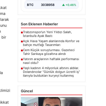
BTC
3038958
▲ +0.46%
kkat
lama
olarak
Son Eklenen Haberler
ğunu
m
Trabzonspor’un Yeni Yıldızı Salah,
■
İstanbul’a Ayak Bastı
 bir
Açık Hava Yaşam alanlarında Konfor ve
■
bahçe mutfağı Tasarımları
Cem Küçük soruşturması. Gazeteci
■
Tahir Sarıkaya gözaltına alındı
Yatırım araçlarının haftalık performansı
■
nasıl oldu?
Yaşlı kadının 4 milyonluk altınını aldılar.
■
Dolandırıcılar “Günlük dolgun ücretli iş”
la
ilanıyla buldukları kuryeyi kullanmış
limizi
Güncel
ikkat