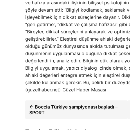
ve hafıza arasındaki ilişkinin bilişsel psikoloji
şöyle devam etti: “Bilgiyi kodlamak, saklamak ve 
işleyebilmek için dikkat süreçlerine dayanır. Dik
“geri getirme”, “dikkat ve çalışma hafızası” gibi b
“Bireyler, dikkat süreçlerini anlayarak ve optimi
geliştirebilirler.” Eleştirel düşünme ahlaki değer
olduğu günümüz dünyasında akılda tutulması ger
düşünmenin uygulanması olduğuna dikkat çeken Pr
değerlendirin, analiz edin. Bilginin etik olarak 
Bilgiyi uygulamak, yapıcı diyalog içinde olmak
ahlaki değerleri entegre etmek için eleştirel düş
şekilde kullanmak gerekir. Bu, belirli bir düzeyd
(guzelhaber.net) Güzel Haber Masası
← Boccia Türkiye şampiyonası başladı –
SPORT