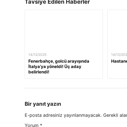
Tavsiye Edilen Haberler
14/12/2025
14/12/20
Fenerbahçe, golcü arayışında
Hastane
İtalya’ya yöneldi! Üç aday
belirlendi!
Bir yanıt yazın
E-posta adresiniz yayınlanmayacak.
Gerekli ala
Yorum
*