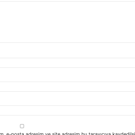
m, e-posta adresim ve site adresim bu tarayıcıya kaydedilsi