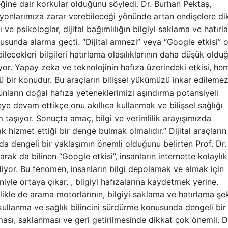
ğine dair korkular olduğunu söyledi. Dr. Burhan Pektaş,
siyonlarımıza zarar verebileceği yönünde artan endişelere di
ı ve psikologlar, dijital bağımlılığın bilgiyi saklama ve hatır
usunda alarma geçti. “Dijital amnezi” veya “Google etkisi” 
ilecekleri bilgileri hatırlama olasılıklarının daha düşük oldu
iyor. Yapay zeka ve teknolojinin hafıza üzerindeki etkisi, he
bir konudur. Bu araçların bilişsel yükümüzü inkar edilemez
bunların doğal hafıza yeteneklerimizi aşındırma potansiyeli
eye devam ettikçe onu akıllıca kullanmak ve bilişsel sağlığı
taşıyor. Sonuçta amaç, bilgi ve verimlilik arayışımızda
k hizmet ettiği bir denge bulmak olmalıdır.” Dijital araçların
da dengeli bir yaklaşımın önemli olduğunu belirten Prof. Dr.
arak da bilinen “Google etkisi”, insanların internette kolaylık
ediyor. Bu fenomen, insanların bilgi depolamak ve almak için
le ortaya çıkar. , bilgiyi hafızalarına kaydetmek yerine.
likle de arama motorlarının, bilgiyi saklama ve hatırlama şek
rı kullanma ve sağlık bilincini sürdürme konusunda dengeli bir
nması, saklanması ve geri getirilmesinde dikkat çok önemli. D