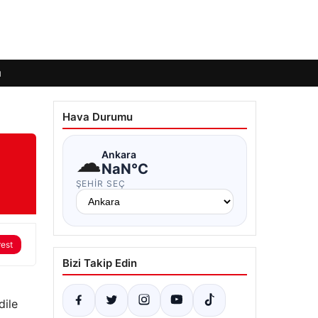
ı
Hava Durumu
☁
Ankara
NaN°C
ŞEHIR SEÇ
rest
Bizi Takip Edin
dile