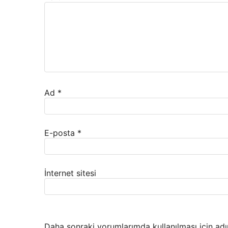
Ad
*
E-posta
*
İnternet sitesi
Daha sonraki yorumlarımda kullanılması için adı