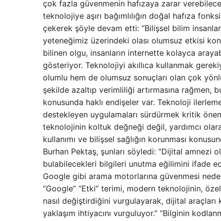
çok fazla güvenmenin hafızaya zarar verebilece
teknolojiye aşırı bağımlılığın doğal hafıza fonk
çekerek şöyle devam etti: “Bilişsel bilim insanlar
yeteneğimiz üzerindeki olası olumsuz etkisi kon
bilinen olgu, insanların internette kolayca arayab
gösteriyor. Teknolojiyi akıllıca kullanmak gerek
olumlu hem de olumsuz sonuçları olan çok yönlü 
şekilde azaltıp verimliliği artırmasına rağmen, 
konusunda haklı endişeler var. Teknoloji ilerlem
destekleyen uygulamaları sürdürmek kritik önem 
teknolojinin koltuk değneği değil, yardımcı olara
kullanımı ve bilişsel sağlığın korunması konusun
Burhan Pektaş, şunları söyledi: “Dijital amnezi ol
bulabilecekleri bilgileri unutma eğilimini ifade 
Google gibi arama motorlarına güvenmesi nedeniy
“Google” “Etki” terimi, modern teknolojinin, özel
nasıl değiştirdiğini vurgulayarak, dijital araçla
yaklaşım ihtiyacını vurguluyor.” “Bilginin kodla