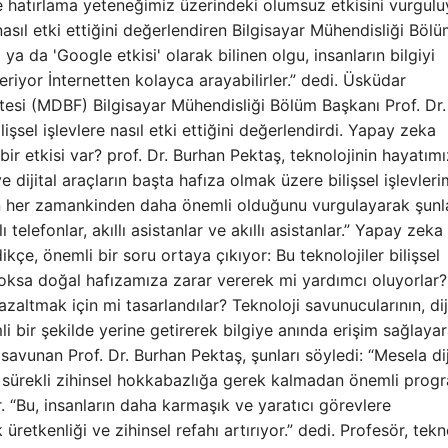
 ve hatırlama yeteneğimiz üzerindeki olumsuz etkisini vurgulu
 nasıl etki ettiğini değerlendiren Bilgisayar Mühendisliği Böl
 ya da 'Google etkisi' olarak bilinen olgu, insanların bilgiyi
riyor İnternetten kolayca arayabilirler.” dedi. Üsküdar
ltesi (MDBF) Bilgisayar Mühendisliği Bölüm Başkanı Prof. Dr.
işsel işlevlere nasıl etki ettiğini değerlendirdi. Yapay zeka
ir etkisi var? prof. Dr. Burhan Pektaş, teknolojinin hayatımı
 dijital araçların başta hafıza olmak üzere bilişsel işlevleri
nın her zamankinden daha önemli olduğunu vurgulayarak şunl
telefonlar, akıllı asistanlar ve akıllı asistanlar.” Yapay zeka
çe, önemli bir soru ortaya çıkıyor: Bu teknolojiler bilişsel
ksa doğal hafızamıza zarar vererek mi yardımcı oluyorlar? 
azaltmak için mi tasarlandılar? Teknoloji savunucularının, dij
li bir şekilde yerine getirerek bilgiye anında erişim sağlaya
savunan Prof. Dr. Burhan Pektaş, şunları söyledi: “Mesela dij
k, sürekli zihinsel hokkabazlığa gerek kalmadan önemli progr
ur. “Bu, insanların daha karmaşık ve yaratıcı görevlere
retkenliği ve zihinsel refahı artırıyor.” dedi. Profesör, tekn