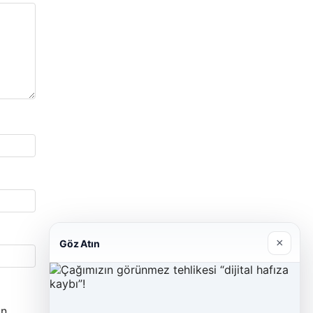
×
Göz Atın
n.