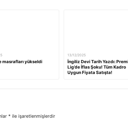
25
13/12/2025
 masrafları yükseldi
İngiliz Devi Tarih Yazdı: Prem
Lig’de İflas Şoku! Tüm Kadro
Uygun Fiyata Satışta!
nlar
*
ile işaretlenmişlerdir