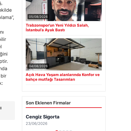
ş,
ekilde
olama”,
05/08/2026
Trabzonspor’un Yeni Yıldızı Salah,
İstanbul’a Ayak Bastı
nı
lir
l
ğini
tir.
04/08/2026
ında
Açık Hava Yaşam alanlarında Konfor ve
 bir
bahçe mutfağı Tasarımları
k:
Son Eklenen Firmalar
ı
Cengiz Sigorta
23/06/2026