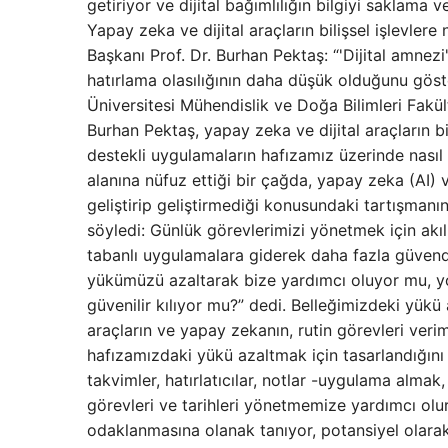
getiriyor ve dijital bağımlılığın bilgiyi saklama
Yapay zeka ve dijital araçların bilişsel işlevlere
Başkanı Prof. Dr. Burhan Pektaş: “'Dijital amnezi'
hatırlama olasılığının daha düşük olduğunu göste
Üniversitesi Mühendislik ve Doğa Bilimleri Fakü
Burhan Pektaş, yapay zeka ve dijital araçların bil
destekli uygulamaların hafızamız üzerinde nasıl b
alanına nüfuz ettiği bir çağda, yapay zeka (AI) ve
geliştirip geliştirmediği konusundaki tartışma
söyledi: Günlük görevlerimizi yönetmek için akıllı 
tabanlı uygulamalara giderek daha fazla güvendik
yükümüzü azaltarak bize yardımcı oluyor mu, yo
güvenilir kılıyor mu?” dedi. Belleğimizdeki yükü 
araçların ve yapay zekanın, rutin görevleri verim
hafızamızdaki yükü azaltmak için tasarlandığını 
takvimler, hatırlatıcılar, notlar -uygulama alma
görevleri ve tarihleri ​​​​yönetmemize yardımcı ol
odaklanmasına olanak tanıyor, potansiyel olarak ü