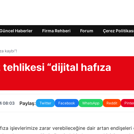
Güncel Haberler
Firma Rehberi
Forum
Çerez Politikas
za kaybı”!
hlikesi “dijital hafıza
Paylaş:
4 08:03
Twitter
Facebook
WhatsApp
Reddit
Pinte
fıza işlevlerimize zarar verebileceğine dair artan endişeleri 