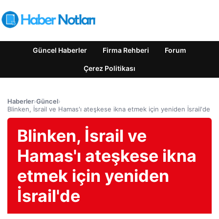
Güncel Haberler
Firma Rehberi
Forum
Çerez Politikası
Haberler
›
Güncel
›
Blinken, İsrail ve Hamas'ı ateşkese ikna etmek için yeniden İsrail'de
Blinken, İsrail ve
Hamas'ı ateşkese ikna
etmek için yeniden
İsrail'de