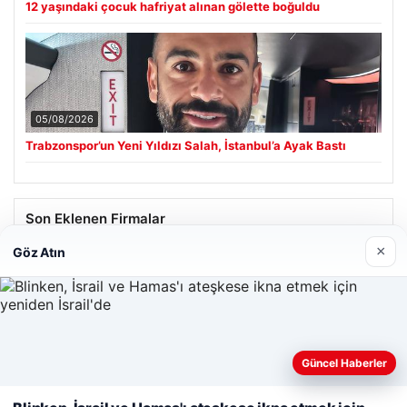
12 yaşındaki çocuk hafriyat alınan gölette boğuldu
05/08/2026
Trabzonspor’un Yeni Yıldızı Salah, İstanbul’a Ayak Bastı
Son Eklenen Firmalar
×
Göz Atın
Hastaş Beton
26/05/2026
Güncel Haberler
Web sitemizi nasıl kullandığınızı daha iyi anlayabilmek,
deneyiminizi kişiselleştirmek ve geliştirmek amacıyla çerezler