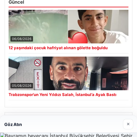
Güncel
06/08/2026
12 yaşındaki çocuk hafriyat alınan gölette boğuldu
05/08/2026
Trabzonspor’un Yeni Yıldızı Salah, İstanbul’a Ayak Bastı
Son Eklenen Firmalar
×
Göz Atın
Hastaş Beton