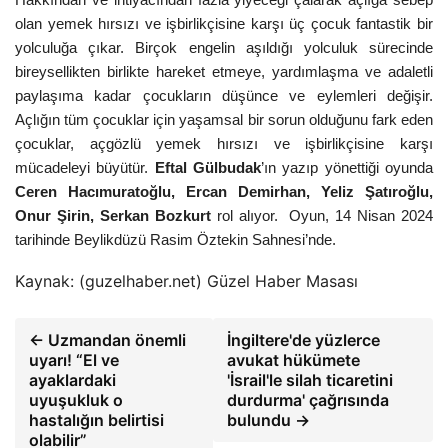
Hakkından ve ihtiyacından fazla yiyeceği çalarak açlığa sebep
olan yemek hırsızı ve işbirlikçisine karşı üç çocuk fantastik bir
yolculuğa çıkar. Birçok engelin aşıldığı yolculuk sürecinde
bireysellikten birlikte hareket etmeye, yardımlaşma ve adaletli
paylaşıma kadar çocukların düşünce ve eylemleri değişir.
Açlığın tüm çocuklar için yaşamsal bir sorun olduğunu fark eden
çocuklar, açgözlü yemek hırsızı ve işbirlikçisine karşı
mücadeleyi büyütür.
Eftal Gülbudak
’ın yazıp yönettiği oyunda
Ceren Hacımuratoğlu, Ercan Demirhan, Yeliz Şatıroğlu,
Onur Şirin, Serkan Bozkurt
rol alıyor. Oyun, 14 Nisan 2024
tarihinde Beylikdüzü Rasim Öztekin Sahnesi’nde.
Kaynak: (guzelhaber.net) Güzel Haber Masası
← Uzmandan önemli
İngiltere'de yüzlerce
uyarı! “El ve
avukat hükümete
ayaklardaki
'İsrail'le silah ticaretini
uyuşukluk o
durdurma' çağrısında
hastalığın belirtisi
bulundu →
olabilir”