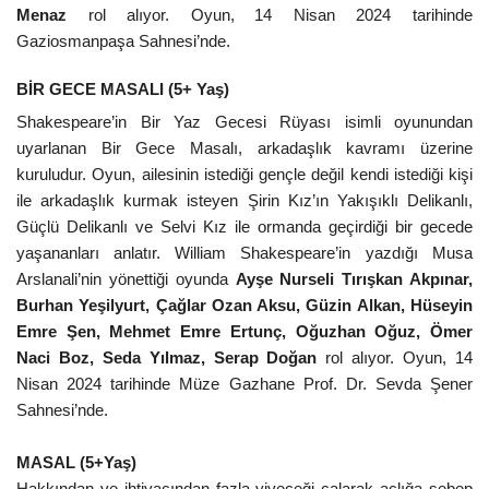
Menaz
rol alıyor. Oyun,
14 Nisan 2024 tarihinde
Gaziosmanpaşa Sahnesi’nde.
BİR GECE MASALI (5+ Yaş)
Shakespeare’in Bir Yaz Gecesi Rüyası isimli oyunundan
uyarlanan Bir Gece Masalı, arkadaşlık kavramı üzerine
kuruludur. Oyun, ailesinin istediği gençle değil kendi istediği kişi
ile arkadaşlık kurmak isteyen Şirin Kız’ın Yakışıklı Delikanlı,
Güçlü Delikanlı ve Selvi Kız ile ormanda geçirdiği bir gecede
yaşananları anlatır.
William Shakespeare’in yazdığı Musa
Arslanali’nin yönettiği oyunda
Ayşe Nurseli Tırışkan Akpınar,
Burhan Yeşilyurt, Çağlar Ozan Aksu, Güzin Alkan, Hüseyin
Emre Şen, Mehmet Emre Ertunç, Oğuzhan Oğuz, Ömer
Naci Boz, Seda Yılmaz, Serap Doğan
rol alıyor. Oyun,
14
Nisan 2024 tarihinde Müze Gazhane Prof. Dr. Sevda Şener
Sahnesi’nde.
MASAL (5+Yaş)