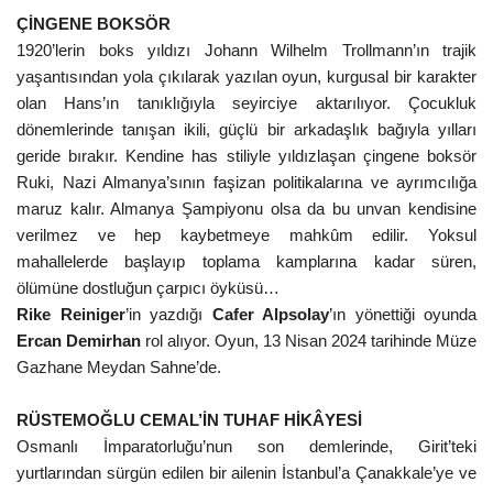
ÇİNGENE BOKSÖR
1920’lerin boks yıldızı Johann Wilhelm Trollmann’ın trajik
yaşantısından yola çıkılarak yazılan oyun, kurgusal bir karakter
olan Hans’ın tanıklığıyla seyirciye aktarılıyor. Çocukluk
dönemlerinde tanışan ikili, güçlü bir arkadaşlık bağıyla yılları
geride bırakır. Kendine has stiliyle yıldızlaşan çingene boksör
Ruki, Nazi Almanya’sının faşizan politikalarına ve ayrımcılığa
maruz kalır. Almanya Şampiyonu olsa da bu unvan kendisine
verilmez ve hep kaybetmeye mahkûm edilir. Yoksul
mahallelerde başlayıp toplama kamplarına kadar süren,
ölümüne dostluğun çarpıcı öyküsü…
Rike Reiniger
’in yazdığı
Cafer Alpsolay
’ın yönettiği oyunda
Ercan Demirhan
rol alıyor. Oyun,
13 Nisan 2024 tarihinde Müze
Gazhane Meydan Sahne’de.
RÜSTEMOĞLU CEMAL’İN TUHAF HİKÂYESİ
Osmanlı İmparatorluğu’nun son demlerinde, Girit’teki
yurtlarından sürgün edilen bir ailenin İstanbul’a Çanakkale’ye ve