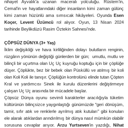
nihayet Ayvalık’a uzanan maceralı yolculuğu. Rüstem’in,
Cemal’in ve hayatlarındaki diğer insanların kimi zaman gülünç
kimi zaman hüzünlü ama sımsıcak hikâyeleri. Oyunda
Esen
Koçer, Levent Üzümcü
rol alıyor. Oyun,
13 Nisan 2024
tarihinde
Beylikdüzü Rasim Öztekin Sahnesi’nde.
ÇÖPSÜZ DÜNYA (3+ Yaş)
İklim değişikliği ve hava kirliliğinden dolayı bulutların renginin,
rüzgârın yönünün değiştiği günlerden bir gün; umutlu, mutlu ve
bilinçli bir uçurtma olan Uç Uç kuyruğu koptuğu için bir çöplüğe
düşer. Çöplükte, bez bir bebek olan Püsküllü ve atılmış bir koli
olan Koli Koli ile tanışır. Çöplüğün kontrolünü elinde tutan Çöpten
Kral ve yardımcısı Sinek ile kurulu düzenlerini değiştirmeye
çalışan Uç Uç arasında bir mücadele başlar.
Çöpsüz Dünya oyunu sevimli karakterler aracılığıyla tüketim
kültürünün bilinçsizce yaygınlaştığı günümüzde “geri dönüşüm,
tamir, sıfır atık ve renklerle ayrılmış atık kutuları’’ gibi konuları
ele alarak atıklardan arındırılmış bir dünya nasıl mümkün olabilir
sorusuna cevaplar arıyor.
Arzu Yurtseven
’in yazdığı,
Nihat