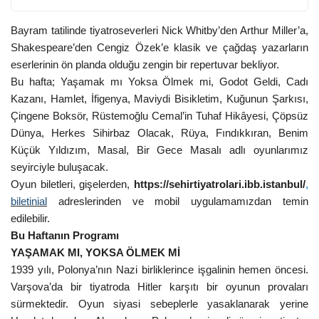
Bayram tatilinde tiyatroseverleri
Nick Whitby’den
Arthur Miller’a,
Shakespeare’den
Cengiz Özek’e
klasik ve çağdaş yazarların
eserlerinin ön planda olduğu zengin bir repertuvar bekliyor.
Bu hafta; Yaşamak mı Yoksa Ölmek mi, Godot Geldi, Cadı
Kazanı, Hamlet, İfigenya, Maviydi Bisikletim, Kuğunun Şarkısı,
Çingene Boksör, Rüstemoğlu Cemal’in Tuhaf Hikâyesi, Çöpsüz
Dünya, Herkes Sihirbaz Olacak, Rüya, Fındıkkıran, Benim
Küçük Yıldızım, Masal, Bir Gece Masalı adlı oyunlarımız
seyirciyle buluşacak.
Oyun biletleri, gişelerden,
https://sehirtiyatrolari.ibb.istanbul/
,
biletinial
adreslerinden ve mobil uygulamamızdan temin
edilebilir.
Bu Haftanın Programı
YAŞAMAK MI, YOKSA ÖLMEK Mİ
1939 yılı, Polonya’nın Nazi birliklerince işgalinin hemen öncesi.
Varşova’da bir tiyatroda Hitler karşıtı bir oyunun provaları
sürmektedir. Oyun siyasi sebeplerle yasaklanarak yerine