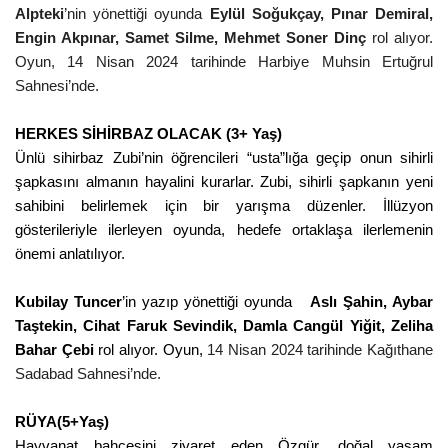
Alpteki
’nin yönettiği oyunda
Eylül Soğukçay, Pınar Demiral,
Engin Akpınar, Samet Silme, Mehmet Soner Dinç
rol alıyor.
Oyun, 14 Nisan 2024 tarihinde
Harbiye Muhsin Ertuğrul
Sahnesi’nde.
HERKES SİHİRBAZ OLACAK (3+ Yaş)
Ünlü sihirbaz Zubi’nin öğrencileri “usta”lığa geçip onun sihirli
şapkasını almanın hayalini kurarlar. Zubi, sihirli şapkanın yeni
sahibini belirlemek için bir yarışma düzenler. İllüzyon
gösterileriyle ilerleyen oyunda, hedefe ortaklaşa ilerlemenin
önemi anlatılıyor.
Kubilay Tuncer
’in yazıp yönettiği oyunda
Aslı Şahin, Aybar
Taştekin, Cihat Faruk Sevindik, Damla Cangül Yiğit, Zeliha
Bahar Çebi
rol alıyor. Oyun,
14 Nisan 2024 tarihinde Kağıthane
Sadabad Sahnesi’nde.
RÜYA(5+Yaş)
Hayvanat bahçesini ziyaret eden Özgür, doğal yaşam