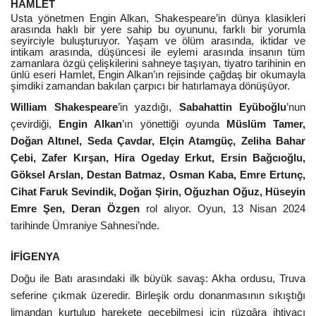
HAMLET
Usta yönetmen Engin Alkan, Shakespeare’in dünya klasikleri
arasında haklı bir yere sahip bu oyununu, farklı bir yorumla
seyirciyle buluşturuyor.
Yaşam ve ölüm arasında, iktidar ve
intikam arasında, düşüncesi ile eylemi arasında insanın tüm
zamanlara özgü çelişkilerini sahneye taşıyan, tiyatro tarihinin en
ünlü eseri Hamlet, Engin Alkan’ın rejisinde çağdaş bir okumayla
şimdiki zamandan bakılan çarpıcı bir hatırlamaya dönüşüyor.
William Shakespeare
’in yazdığı,
Sabahattin Eyüboğlu
’nun
çevirdiği,
Engin Alkan
’ın yönettiği oyunda
Müslüm Tamer,
Doğan Altınel, Seda Çavdar, Elçin Atamgüç, Zeliha Bahar
Çebi, Zafer Kırşan, Hira Ogeday Erkut, Ersin Bağcıoğlu,
Göksel Arslan, Destan Batmaz, Osman Kaba, Emre Ertunç,
Cihat Faruk Sevindik, Doğan Şirin, Oğuzhan Oğuz, Hüseyin
Emre Şen, Deran Özgen
rol alıyor. Oyun,
13 Nisan 2024
tarihinde Ümraniye Sahnesi’nde.
İFİGENYA
Doğu ile Batı arasındaki ilk büyük savaş: Akha ordusu, Truva
seferine çıkmak üzeredir. Birleşik ordu donanmasının sıkıştığı
limandan kurtulup harekete geçebilmesi için rüzgâra ihtiyacı