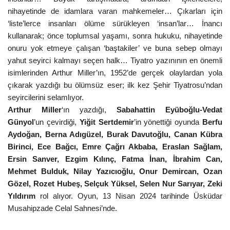
nihayetinde de idamlara varan mahkemeler… Çıkarları için
‘liste’lerce insanları ölüme sürükleyen ‘insan’lar… İnancı
kullanarak; önce toplumsal yaşamı, sonra hukuku, nihayetinde
onuru yok etmeye çalışan ‘baştakiler’ ve buna sebep olmayı
yahut seyirci kalmayı seçen halk… Tiyatro yazınının en önemli
isimlerinden Arthur Miller’ın, 1952’de gerçek olaylardan yola
çıkarak yazdığı bu ölümsüz eser; ilk kez Şehir Tiyatrosu’ndan
seyircilerini selamlıyor.
Arthur Miller
‘ın yazdığı,
Sabahattin Eyüboğlu-Vedat
Günyol
’un çevirdiği,
Yiğit Sertdemir
’in yönettiği oyunda
Berfu
Aydoğan, Berna Adıgüzel, Burak Davutoğlu, Canan Kübra
Birinci, Ece Bağcı, Emre Çağrı Akbaba, Eraslan Sağlam,
Ersin Sanver, Ezgim Kılınç, Fatma İnan, İbrahim Can,
Mehmet Bulduk, Nilay Yazıcıoğlu, Onur Demircan, Ozan
Gözel, Rozet Hubeş, Selçuk Yüksel, Selen Nur Sarıyar, Zeki
Yıldırım
rol alıyor. Oyun,
13 Nisan 2024 tarihinde Üsküdar
Musahipzade Celal Sahnesi’nde.