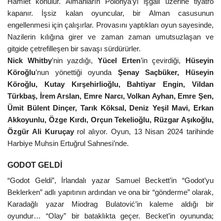
Hamlet konulur. Almanların Polonya’yı işgali üzerine tiyatro
kapanır. İşsiz kalan oyuncular, bir Alman casusunun
engellenmesi için çalışırlar. Provasını yaptıkları oyun sayesinde,
Nazilerin kılığına girer ve zaman zaman umutsuzlaşan ve
gitgide çetrefilleşen bir savaşı sürdürürler.
Nick Whitby
’nin yazdığı,
Yücel Erten
’in çevirdiği,
Hüseyin
Köroğlu
’nun yönettiği oyunda
Şenay Saçbüker, Hüseyin
Köroğlu, Kutay Kırşehirlioğlu, Bahtiyar Engin, Vildan
Türkbaş, İrem Arslan, Emre Narcı, Volkan Ayhan, Emre Şen,
Ümit Bülent Dinçer, Tarık Köksal, Deniz Yeşil Mavi, Erkan
Akkoyunlu, Özge Kırdı, Orçun Tekelioğlu, Rüzgar Aşıkoğlu,
Özgür Ali Kuruçay
rol alıyor. Oyun, 13 Nisan 2024 tarihinde
Harbiye Muhsin Ertuğrul Sahnesi’nde.
GODOT GELDİ
“Godot Geldi”, İrlandalı yazar Samuel Beckett’in “Godot’yu
Beklerken” adlı yapıtının ardından ve ona bir “gönderme” olarak,
Karadağlı yazar Miodrag Bulatović’in kaleme aldığı bir
oyundur… “Olay” bir bataklıkta geçer. Becket’in oyununda;