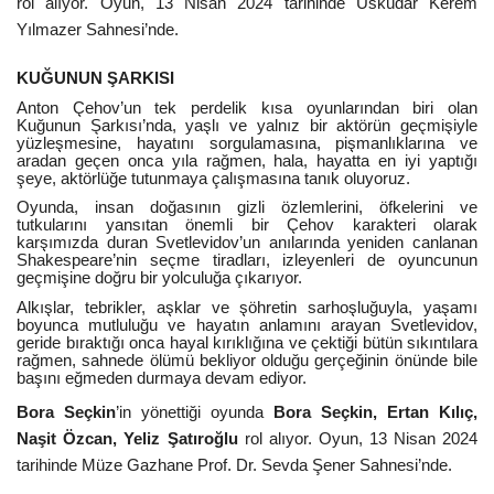
rol alıyor. Oyun, 13 Nisan 2024 tarihinde Üsküdar Kerem
Yılmazer Sahnesi’nde.
KUĞUNUN ŞARKISI
Anton Çehov’un tek perdelik kısa oyunlarından biri olan
Kuğunun Şarkısı’nda, yaşlı ve yalnız bir aktörün geçmişiyle
yüzleşmesine, hayatını sorgulamasına, pişmanlıklarına ve
aradan geçen onca yıla rağmen, hala, hayatta en iyi yaptığı
şeye, aktörlüğe tutunmaya çalışmasına tanık oluyoruz.
Oyunda, insan doğasının gizli özlemlerini, öfkelerini ve
tutkularını yansıtan önemli bir Çehov karakteri olarak
karşımızda duran Svetlevidov’un anılarında yeniden canlanan
Shakespeare’nin seçme tiradları, izleyenleri de oyuncunun
geçmişine doğru bir yolculuğa çıkarıyor.
Alkışlar, tebrikler, aşklar ve şöhretin sarhoşluğuyla, yaşamı
boyunca mutluluğu ve hayatın anlamını arayan Svetlevidov,
geride bıraktığı onca hayal kırıklığına ve çektiği bütün sıkıntılara
rağmen, sahnede ölümü bekliyor olduğu gerçeğinin önünde bile
başını eğmeden durmaya devam ediyor.
Bora Seçkin
’in yönettiği oyunda
Bora Seçkin, Ertan Kılıç,
Naşit Özcan, Yeliz Şatıroğlu
rol alıyor. Oyun,
13 Nisan 2024
tarihinde Müze Gazhane Prof. Dr. Sevda Şener Sahnesi’nde.