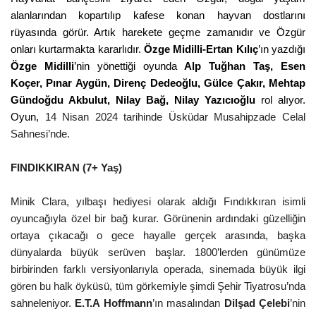
alanlarından kopartılıp kafese konan hayvan dostlarını
rüyasında görür. Artık harekete geçme zamanıdır ve Özgür
onları kurtarmakta kararlıdır.
Özge Midilli-Ertan Kılıç
’ın yazdığı
Özge Midilli
’nin yönettiği oyunda
Alp Tuğhan Taş, Esen
Koçer, Pınar Aygün, Direnç Dedeoğlu, Gülce Çakır, Mehtap
Gündoğdu Akbulut, Nilay Bağ, Nilay Yazıcıoğlu
rol alıyor.
Oyun,
14 Nisan 2024 tarihinde Üsküdar Musahipzade Celal
Sahnesi’nde.
FINDIKKIRAN (7+ Yaş)
Minik Clara, yılbaşı hediyesi olarak aldığı Fındıkkıran isimli
oyuncağıyla özel bir bağ kurar. Görünenin ardındaki güzelliğin
ortaya çıkacağı o gece hayalle gerçek arasında, başka
dünyalarda büyük serüven başlar. 1800’lerden günümüze
birbirinden farklı versiyonlarıyla operada, sinemada büyük ilgi
gören bu halk öyküsü, tüm görkemiyle şimdi Şehir Tiyatrosu’nda
sahneleniyor.
E.T.A Hoffmann
’ın masalından
Dilşad Çelebi
’nin