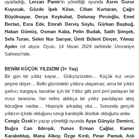
uyarladığı,
Lerzan Pamir
’in yönettiği oyunda
Asrın Gurur
Kuyucak,
Gözde İpek Köse, Cihan Kurtaran, Çağrı
Büyüksayar, Derya Keykubat, Dolunay Pircioğlu, Emel
Bertan, Esra Ede, Emrah Derviş Soylu, Gürkan Başbuğ,
Hakan Gümüş, Osman Kaba, Pelin Budak, Salih Şimşek,
Sefa Turan, Selen Nur Sarıyar, Ümit Bülent Dinçer, Yılmaz
Aydın
rol alıyor. Oyun, 14 Nisan 2024 tarihinde Ümraniye
Sahnesi’nde.
BENİM KÜÇÜK YILDIZIM
(3+ Yaş)
Bir gün bir yıldız kayar… Gökyüzünden… Küçük kız onun
peşine düşer… Belki gözündeki yıldıza ulaşamaz; ama bir yıldız
şarkıcı kargaya, tavuklar için bir Yıldız gibi pırıl pırıl parlayan bir
mısır tanesine, her nefes aldıkça bir yıldız parıldayan ateş
böceğine rastlar… Hepsiyle arkadaş olur… Sonunda gerçek
yıldızın içinde olduğunu sevgi kardeşlik dostluk olduğunu anlar.
Cengiz Özek
’in yazıp yönettiği oyunda
Ayşe Günyüz Demirci,
Buğra Can Ildırışık, Yunus Erman Çağlar, Kamer
Karabektaş, Mana Alkoy, Özge Kırdı, Pınar Pamuk, Aslı