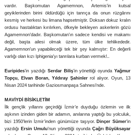
vardır. Başkomutan Agamemnon, Artemis’in kutsal
geyiklerinden birini öldürdüğü için tanrıça da onun rüzgârını
kesmiş ve herkesi bu limana hapsetmiştir. Doksan dokuz kralın
ordusu hastalıktan kırılırken, öfkeyle bekleyen askerlerin gözü
Agamemnon’dadır. Başkomutan’ın sadece kendisi ve makamı
değil, başta ailesi olmak üzere, tüm ülke tehlikededir.
Agamemnon’un yapabileceği tek bir şey kalmıştır: En değerli
varlığı olan kızı Iphigenia’yı tanrılara kurban vermek!..
Euripides
’in yazdığı
Serdar Biliş
’in yönettiği oyunda
Yağmur
Topçu, Elvan Boran, Yıldıray Şahinler
rol alıyor.
Oyun, 13
Nisan 2024 tarihinde Gaziosmanpaşa Sahnesi’nde.
MAVİYDİ BİSİKLETİM
İlk gençlik yıllarını geçirdiği İzmir’e duyduğu özlemin ve ilk
aşkının izinden giden bir adamın, anılarına yaptığı bu yolculuk,
bizi 1950’lerin İzmir’inden günümüze taşıyor.
Dinçer Sümer
’in
yazdığı
Ersin Umulu
’nun yönettiği oyunda
Çağrı Büyüksayar