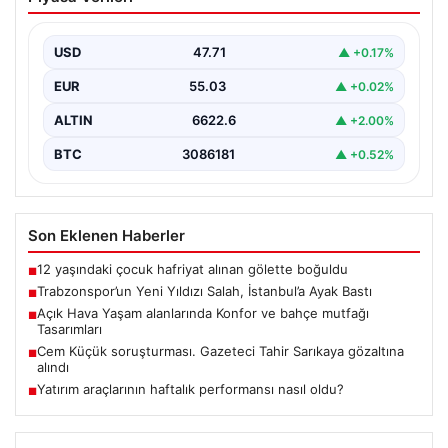
İstanbul’a Ayak Bastı
Trabzonspor’un merakla beklenen yeni oyuncusu Salah,
İstanbul’a iniş yaptı. Havalimanında basın mensupları ve
USD
47.71
▲ +0.17%
kulüp…
EUR
55.03
▲ +0.02%
ALTIN
6622.6
▲ +2.00%
BTC
3086181
▲ +0.52%
Son Eklenen Haberler
12 yaşındaki çocuk hafriyat alınan gölette boğuldu
■
Trabzonspor’un Yeni Yıldızı Salah, İstanbul’a Ayak Bastı
■
Açık Hava Yaşam alanlarında Konfor ve bahçe mutfağı
■
Tasarımları
Cem Küçük soruşturması. Gazeteci Tahir Sarıkaya gözaltına
■
alındı
Yatırım araçlarının haftalık performansı nasıl oldu?
■