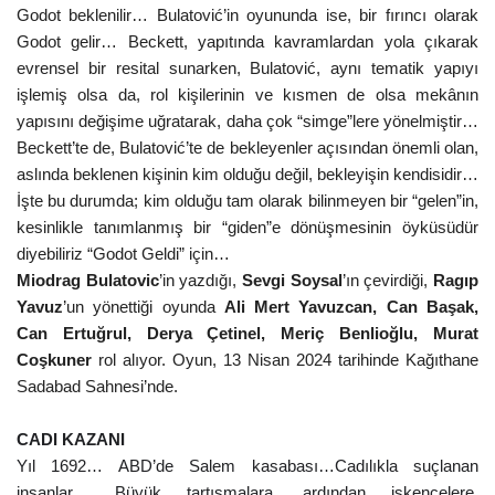
Godot beklenilir… Bulatović’in oyununda ise, bir fırıncı olarak
Godot gelir… Beckett, yapıtında kavramlardan yola çıkarak
evrensel bir resital sunarken, Bulatović, aynı tematik yapıyı
işlemiş olsa da, rol kişilerinin ve kısmen de olsa mekânın
yapısını değişime uğratarak, daha çok “simge”lere yönelmiştir…
Beckett’te de, Bulatović’te de bekleyenler açısından önemli olan,
aslında beklenen kişinin kim olduğu değil, bekleyişin kendisidir…
İşte bu durumda; kim olduğu tam olarak bilinmeyen bir “gelen”in,
kesinlikle tanımlanmış bir “giden”e dönüşmesinin öyküsüdür
diyebiliriz “Godot Geldi” için…
Miodrag Bulatovic
’in yazdığı,
Sevgi Soysal
’ın çevirdiği,
Ragıp
Yavuz
’un yönettiği oyunda
Ali Mert Yavuzcan, Can Başak,
Can Ertuğrul, Derya Çetinel, Meriç Benlioğlu, Murat
Coşkuner
rol alıyor. Oyun,
13 Nisan 2024 tarihinde Kağıthane
Sadabad Sahnesi’nde.
CADI KAZANI
Yıl 1692… ABD’de Salem kasabası…Cadılıkla suçlanan
insanlar… Büyük tartışmalara, ardından işkencelere,