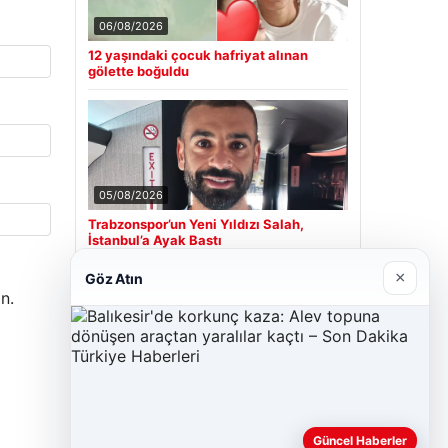
06/08/2026
12 yaşındaki çocuk hafriyat alınan
gölette boğuldu
05/08/2026
Trabzonspor’un Yeni Yıldızı Salah,
İstanbul’a Ayak Bastı
×
Göz Atın
n.
Son Eklenen Firmalar
Güncel Haberler