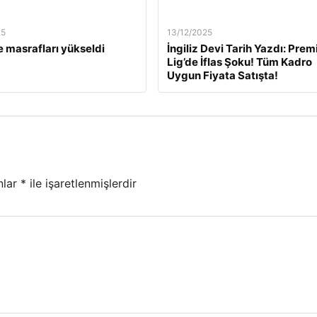
25
13/12/2025
 masrafları yükseldi
İngiliz Devi Tarih Yazdı: Prem
Lig’de İflas Şoku! Tüm Kadro
Uygun Fiyata Satışta!
nlar
*
ile işaretlenmişlerdir