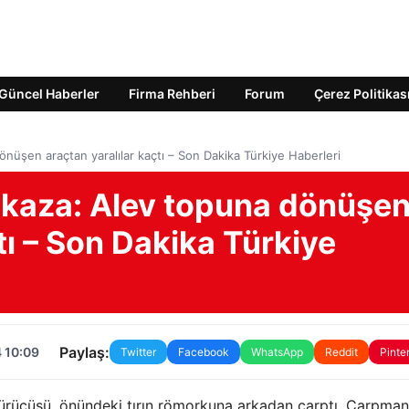
Güncel Haberler
Firma Rehberi
Forum
Çerez Politikas
önüşen araçtan yaralılar kaçtı – Son Dakika Türkiye Haberleri
ç kaza: Alev topuna dönüşe
tı – Son Dakika Türkiye
Paylaş:
 10:09
Twitter
Facebook
WhatsApp
Reddit
Pinte
 sürücüsü, önündeki tırın römorkuna arkadan çarptı. Çarpman