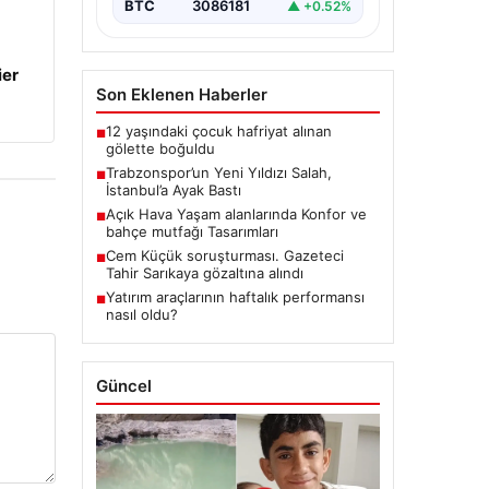
BTC
3086181
▲ +0.52%
ier
Son Eklenen Haberler
12 yaşındaki çocuk hafriyat alınan
■
gölette boğuldu
Trabzonspor’un Yeni Yıldızı Salah,
■
İstanbul’a Ayak Bastı
Açık Hava Yaşam alanlarında Konfor ve
■
bahçe mutfağı Tasarımları
Cem Küçük soruşturması. Gazeteci
■
Tahir Sarıkaya gözaltına alındı
Yatırım araçlarının haftalık performansı
■
nasıl oldu?
Güncel