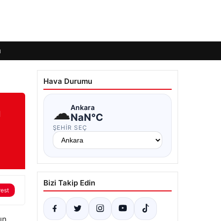
ı
Hava Durumu
n
☁
Ankara
NaN°C
ŞEHIR SEÇ
Bizi Takip Edin
rest
ın