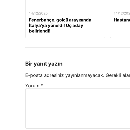
14/12/2025
14/12/20
Fenerbahçe, golcü arayışında
Hastane
İtalya’ya yöneldi! Üç aday
belirlendi!
Bir yanıt yazın
E-posta adresiniz yayınlanmayacak.
Gerekli ala
Yorum
*