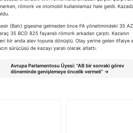
nerken, römork ve otomobil kullanılamaz hale geldi. Kazad
uldu.
lıkesir (Batı) gişesine gelmeden önce FA yönetimindeki 35 
ü araç 35 BCD 825 fayanslı römork arkadan çarptı. Kazanın
eri bir anda alev topuna dönüştü. Olay yerine gelen itfaiye e
acın sürücüsü de kazayı yaralı olarak atlattı.
Avrupa Parlamentosu Üyesi: “AB bir sonraki görev
döneminde genişlemeye öncelik vermeli” →