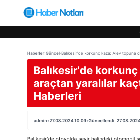
Haberler
›
Güncel
›
Balıkesir'de korkunç kaza: Alev topuna d
Balıkesir'de korkun
araçtan yaralılar kaç
Haberleri
admin
•
27.08.2024 10:09
•
Güncellendi: 27.08.2024
Balıkesir'de otoyolda seyir halindeki otomobil