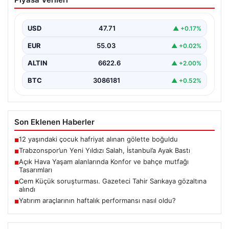
İstanbul’a Ayak Bastı
Trabzonspor’un merakla beklenen yeni oyuncusu Salah,
İstanbul’a iniş yaptı. Havalimanında basın mensupları ve
USD
47.71
▲ +0.17%
kulüp…
EUR
55.03
▲ +0.02%
ALTIN
6622.6
▲ +2.00%
BTC
3086181
▲ +0.52%
Son Eklenen Haberler
12 yaşındaki çocuk hafriyat alınan gölette boğuldu
■
Trabzonspor’un Yeni Yıldızı Salah, İstanbul’a Ayak Bastı
■
Açık Hava Yaşam alanlarında Konfor ve bahçe mutfağı
■
Tasarımları
Cem Küçük soruşturması. Gazeteci Tahir Sarıkaya gözaltına
■
alındı
Yatırım araçlarının haftalık performansı nasıl oldu?
■