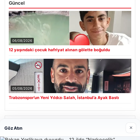
Güncel
06/08/2026
12 yaşındaki çocuk hafriyat alınan gölette boğuldu
05/08/2026
Trabzonspor’un Yeni Yıldızı Salah, İstanbul’a Ayak Bastı
Son Eklenen Firmalar
×
Göz Atın