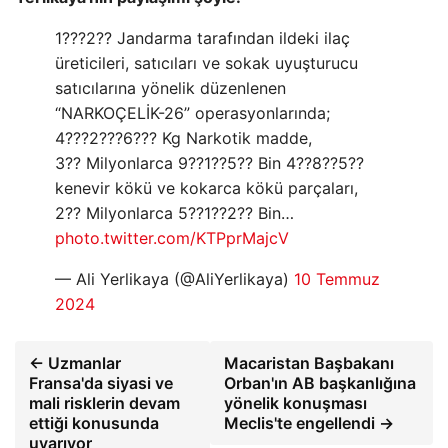
1???2?? Jandarma tarafından ildeki ilaç
üreticileri, satıcıları ve sokak uyuşturucu
satıcılarına yönelik düzenlenen
“NARKOÇELİK-26” operasyonlarında;
4???2???6??? Kg Narkotik madde,
3?? Milyonlarca 9??1??5?? Bin 4??8??5??
kenevir kökü ve kokarca kökü parçaları,
2?? Milyonlarca 5??1??2?? Bin…
photo.twitter.com/KTPprMajcV
— Ali Yerlikaya (@AliYerlikaya)
10 Temmuz
2024
← Uzmanlar
Macaristan Başbakanı
Fransa'da siyasi ve
Orban'ın AB başkanlığına
mali risklerin devam
yönelik konuşması
ettiği konusunda
Meclis'te engellendi →
uyarıyor