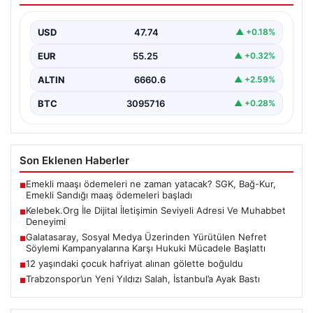
Sanal çağında insanların seviyeli bir tarzda bağlantı
kurması ciddi bir değer taşımaktadır. Güncel olarak…
USD
47.74
▲ +0.18%
EUR
55.25
▲ +0.32%
ALTIN
6660.6
▲ +2.59%
BTC
3095716
▲ +0.28%
Son Eklenen Haberler
Emekli maaşı ödemeleri ne zaman yatacak? SGK, Bağ-Kur,
■
Emekli Sandığı maaş ödemeleri başladı
Kelebek.Org İle Dijital İletişimin Seviyeli Adresi Ve Muhabbet
■
Deneyimi
Galatasaray, Sosyal Medya Üzerinden Yürütülen Nefret
■
Söylemi Kampanyalarına Karşı Hukuki Mücadele Başlattı
12 yaşındaki çocuk hafriyat alınan gölette boğuldu
■
Trabzonspor’un Yeni Yıldızı Salah, İstanbul’a Ayak Bastı
■