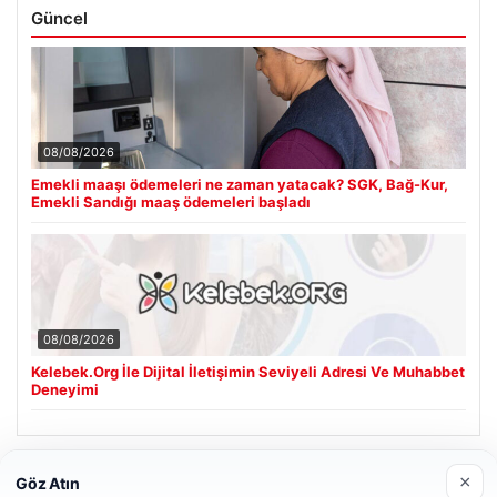
Güncel
08/08/2026
Emekli maaşı ödemeleri ne zaman yatacak? SGK, Bağ-Kur,
Emekli Sandığı maaş ödemeleri başladı
08/08/2026
Kelebek.Org İle Dijital İletişimin Seviyeli Adresi Ve Muhabbet
Deneyimi
Son Eklenen Firmalar
×
Göz Atın