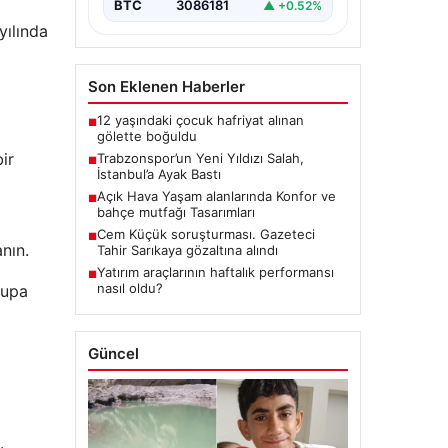
BTC
3086181
▲ +0.52%
yılında
Son Eklenen Haberler
12 yaşındaki çocuk hafriyat alınan
■
gölette boğuldu
ir
Trabzonspor’un Yeni Yıldızı Salah,
■
İstanbul’a Ayak Bastı
Açık Hava Yaşam alanlarında Konfor ve
■
bahçe mutfağı Tasarımları
Cem Küçük soruşturması. Gazeteci
■
nın.
Tahir Sarıkaya gözaltına alındı
Yatırım araçlarının haftalık performansı
■
nasıl oldu?
rupa
Güncel
.