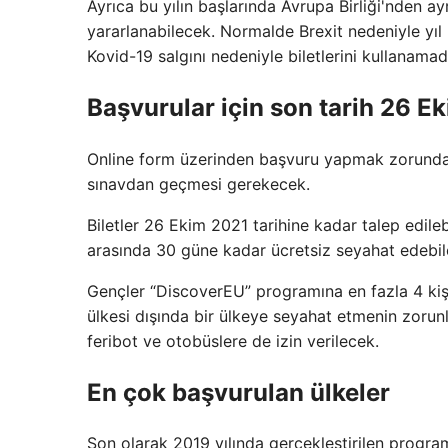
Ayrıca bu yılın başlarında Avrupa Birliği'nden a
yararlanabilecek. Normalde Brexit nedeniyle yıl 
Kovid-19 salgını nedeniyle biletlerini kullanamadı
Başvurular için son tarih 26 E
Online form üzerinden başvuru yapmak zorunda ol
sınavdan geçmesi gerekecek.
Biletler 26 Ekim 2021 tarihine kadar talep edileb
arasında 30 güne kadar ücretsiz seyahat edebile
Gençler “DiscoverEU” programına en fazla 4 kişi
ülkesi dışında bir ülkeye seyahat etmenin zorun
feribot ve otobüslere de izin verilecek.
En çok başvurulan ülkeler
Son olarak 2019 yılında gerçekleştirilen program