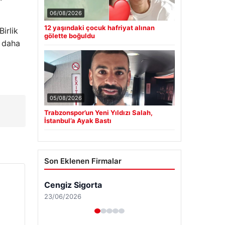
06/08/2026
12 yaşındaki çocuk hafriyat alınan
irlik
gölette boğuldu
i daha
05/08/2026
Trabzonspor’un Yeni Yıldızı Salah,
İstanbul’a Ayak Bastı
Son Eklenen Firmalar
Cengiz Sigorta
23/06/2026