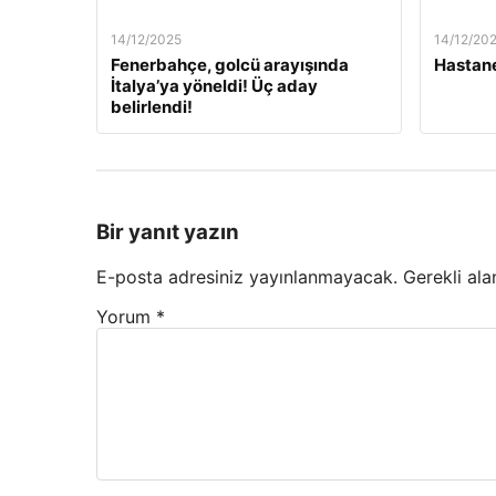
14/12/2025
14/12/20
Fenerbahçe, golcü arayışında
Hastane
İtalya’ya yöneldi! Üç aday
belirlendi!
Bir yanıt yazın
E-posta adresiniz yayınlanmayacak.
Gerekli ala
Yorum
*