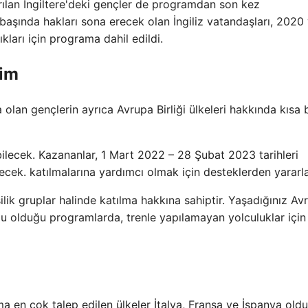
yrılan İngiltere'deki gençler de programdan son kez
başında hakları sona erecek olan İngiliz vatandaşları, 2020 
kları için programa dahil edildi.
kim
an gençlerin ayrıca Avrupa Birliği ülkeleri hakkında kısa b
ilecek. Kazananlar, 1 Mart 2022 – 28 Şubat 2023 tarihleri ​​
cek. katılmalarına yardımcı olmak için desteklerden yararla
lik gruplar halinde katılma hakkına sahiptir. Yaşadığınız Av
lu olduğu programlarda, trenle yapılamayan yolculuklar için
a en çok talep edilen ülkeler İtalya, Fransa ve İspanya oldu