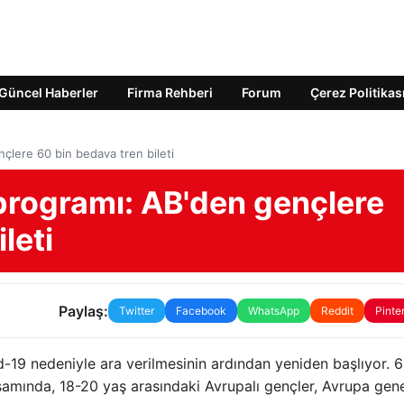
Güncel Haberler
Firma Rehberi
Forum
Çerez Politikas
nçlere 60 bin bedava tren bileti
 programı: AB'den gençlere
leti
Paylaş:
Twitter
Facebook
WhatsApp
Reddit
Pinte
19 nedeniyle ara verilmesinin ardından yeniden başlıyor. 6
samında, 18-20 yaş arasındaki Avrupalı ​​gençler, Avrupa gen