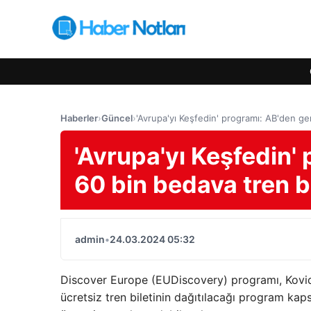
Haberler
›
Güncel
›
'Avrupa'yı Keşfedin' programı: AB'den ge
'Avrupa'yı Keşfedin'
60 bin bedava tren bi
admin
•
24.03.2024 05:32
Discover Europe (EUDiscovery) programı, Kovid-
ücretsiz tren biletinin dağıtılacağı program kap