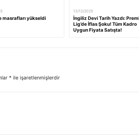
25
13/12/2025
 masrafları yükseldi
İngiliz Devi Tarih Yazdı: Prem
Lig’de İflas Şoku! Tüm Kadro
Uygun Fiyata Satışta!
nlar
*
ile işaretlenmişlerdir