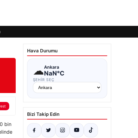
ı
Hava Durumu
☁
Ankara
NaN°C
ŞEHIR SEÇ
rest
Bizi Takip Edin
0 bin
elinde