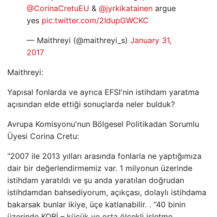
@CorinaCretuEU
&
@jyrkikatainen
argue
yes
pic.twitter.com/2IdupGWCKC
— Maithreyi (@maithreyi_s)
January 31,
2017
Maithreyi:
Yapısal fonlarda ve ayrıca EFSI'nin istihdam yaratma
açısından elde ettiği sonuçlarda neler bulduk?
Avrupa Komisyonu'nun Bölgesel Politikadan Sorumlu
Üyesi Corina Cretu:
“2007 ile 2013 yılları arasında fonlarla ne yaptığımıza
dair bir değerlendirmemiz var. 1 milyonun üzerinde
istihdam yaratıldı ve şu anda yaratılan doğrudan
istihdamdan bahsediyorum, açıkçası, dolaylı istihdama
bakarsak bunlar ikiye, üçe katlanabilir. . “40 binin
üzerinde KOBİ – küçük ve orta ölçekli işletme