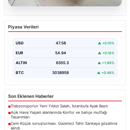
04.08.2026
Açık Hava Yaşam alanlarında Konfor ve
Piyasa Verileri
bahçe mutfağı Tasarımları
Belli ki bahçe dinlenme alanları, villaların en önemli
alanlarından biri durumuna ulaşmıştır. Bahçeyle
USD
47.58
▲ +0.10%
uyumlu…
EUR
54.94
▲ +0.16%
ALTIN
6355.3
▲ +1.99%
BTC
3038958
▲ +0.46%
Son Eklenen Haberler
Trabzonspor’un Yeni Yıldızı Salah, İstanbul’a Ayak Bastı
■
Açık Hava Yaşam alanlarında Konfor ve bahçe mutfağı
■
Tasarımları
Cem Küçük soruşturması. Gazeteci Tahir Sarıkaya gözaltına
■
alındı