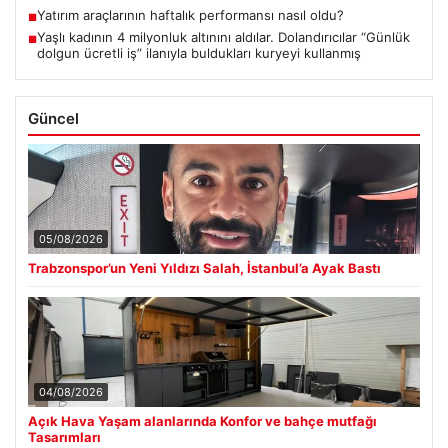
Yatırım araçlarının haftalık performansı nasıl oldu?
■
Yaşlı kadının 4 milyonluk altınını aldılar. Dolandırıcılar “Günlük
■
dolgun ücretli iş” ilanıyla buldukları kuryeyi kullanmış
Güncel
05/08/2026
Trabzonspor’un Yeni Yıldızı Salah, İstanbul’a Ayak Bastı
04/08/2026
Açık Hava Yaşam alanlarında Konfor ve bahçe mutfağı
Tasarımları