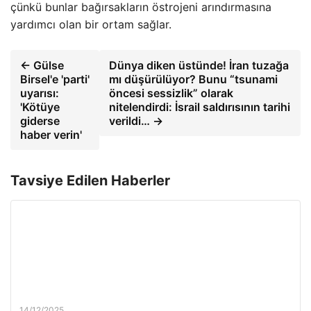
çünkü bunlar bağırsakların östrojeni arındırmasına
yardımcı olan bir ortam sağlar.
← Gülse
Dünya diken üstünde! İran tuzağa
Birsel'e 'parti'
mı düşürülüyor? Bunu “tsunami
uyarısı:
öncesi sessizlik” olarak
'Kötüye
nitelendirdi: İsrail saldırısının tarihi
giderse
verildi… →
haber verin'
Tavsiye Edilen Haberler
14/12/2025