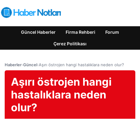
Güncel Haberler
Firma Rehberi
Forum
Çerez Politikası
Haberler
›
Güncel
›
Aşırı östrojen hangi hastalıklara neden olur?
Aşırı östrojen hangi
hastalıklara neden
olur?