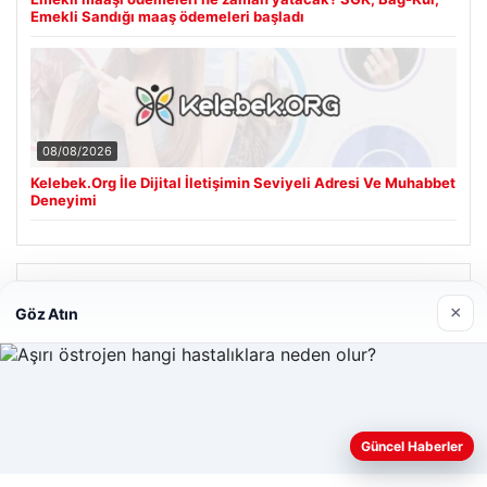
Emekli Sandığı maaş ödemeleri başladı
08/08/2026
Kelebek.Org İle Dijital İletişimin Seviyeli Adresi Ve Muhabbet
Deneyimi
Son Eklenen Firmalar
×
Göz Atın
Hastaş Beton
26/05/2026
Web sitemizi nasıl kullandığınızı daha iyi anlayabilmek,
Güncel Haberler
deneyiminizi kişiselleştirmek ve geliştirmek amacıyla çerezler
kullanıyoruz.
Çerez Politikamız