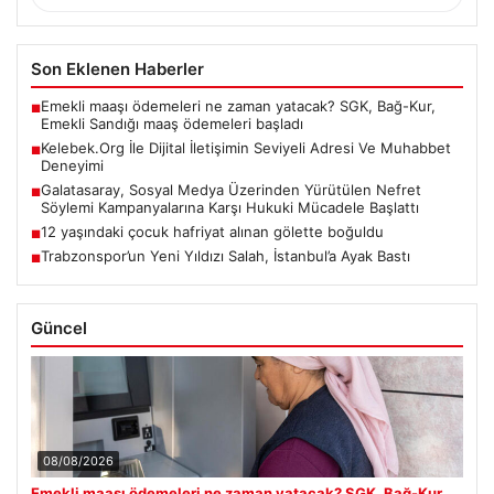
Son Eklenen Haberler
Emekli maaşı ödemeleri ne zaman yatacak? SGK, Bağ-Kur,
■
Emekli Sandığı maaş ödemeleri başladı
Kelebek.Org İle Dijital İletişimin Seviyeli Adresi Ve Muhabbet
■
Deneyimi
Galatasaray, Sosyal Medya Üzerinden Yürütülen Nefret
■
Söylemi Kampanyalarına Karşı Hukuki Mücadele Başlattı
12 yaşındaki çocuk hafriyat alınan gölette boğuldu
■
Trabzonspor’un Yeni Yıldızı Salah, İstanbul’a Ayak Bastı
■
Güncel
08/08/2026
Emekli maaşı ödemeleri ne zaman yatacak? SGK, Bağ-Kur,