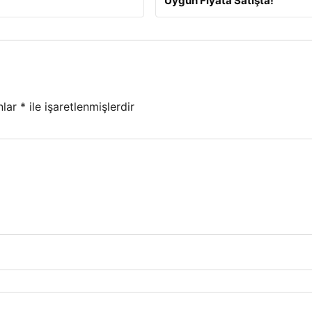
Uygun Fiyata Satışta!
nlar
*
ile işaretlenmişlerdir