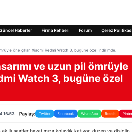
Güncel Haberler
Firma Rehberi
Forum
Çerez Politikas
 ömrüyle öne çıkan Xiaomi Redmi Watch 3, bugüne özel indirimde.
asarımı ve uzun pil ömrüyle
dmi Watch 3, bugüne özel
Paylaş:
4 16:53
Twitter
Facebook
WhatsApp
Reddit
Pinte
akıllı saatler hayatımıza kolaylık katıyor, düzen ve disiplin