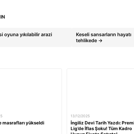
IN
yuna yıkılabilir arazi
Keseli sansarların hayatı
tehlikede →
25
13/12/2025
 masrafları yükseldi
İngiliz Devi Tarih Yazdı: Prem
Lig’de İflas Şoku! Tüm Kadro