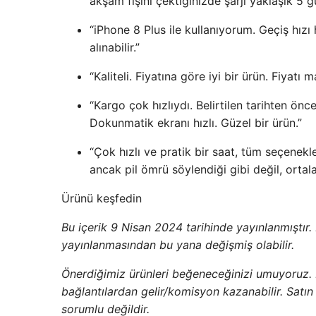
akşam fişini çektiğinizde şarjı yaklaşık 5 g
“iPhone 8 Plus ile kullanıyorum. Geçiş hızı hı
alınabilir.”
“Kaliteli. Fiyatına göre iyi bir ürün. Fiyatı 
“Kargo çok hızlıydı. Belirtilen tarihten önc
Dokunmatik ekranı hızlı. Güzel bir ürün.”
“Çok hızlı ve pratik bir saat, tüm seçenekl
ancak pil ömrü söylendiği gibi değil, orta
Ürünü keşfedin
Bu içerik 9 Nisan 2024 tarihinde yayınlanmıştır. Li
yayınlanmasından bu yana değişmiş olabilir.
Önerdiğimiz ürünleri beğeneceğinizi umuyoruz.
bağlantılardan gelir/komisyon kazanabilir. Sat
sorumlu değildir.