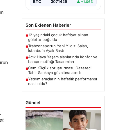
BTC
3071429
▲ +1.06%
ın
Son Eklenen Haberler
12 yaşındaki çocuk hafriyat alınan
■
gölette boğuldu
Trabzonspor’un Yeni Yıldızı Salah,
■
İstanbul’a Ayak Bastı
Açık Hava Yaşam alanlarında Konfor ve
■
bahçe mutfağı Tasarımları
ürün
Cem Küçük soruşturması. Gazeteci
■
Tahir Sarıkaya gözaltına alındı
Yatırım araçlarının haftalık performansı
■
nasıl oldu?
Güncel
,
et