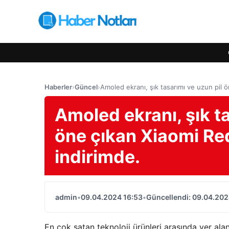
Haberler
›
Güncel
›
Amoled ekranı, şık tasarımı ve uzun pil
Amoled ekranı, şık t
öne çıkan Xiaomi Re
indirimde.
admin
•
09.04.2024 16:53
•
Güncellendi: 09.04.202
En çok satan teknoloji ürünleri arasında yer alan 