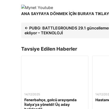
ANA SAYFAYA DÖNMEK İÇİN BURAYA TIKLAY
← PUBG: BATTLEGROUNDS 29.1 güncellemesi o
ekliyor – TEKNOLOJİ
Tavsiye Edilen Haberler
14/12/2025
14/12/20
Fenerbahçe, golcü arayışında
Hastane
İtalya’ya yöneldi! Üç aday