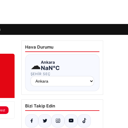
ı
Hava Durumu
☁
Ankara
NaN°C
ŞEHIR SEÇ
Bizi Takip Edin
rest