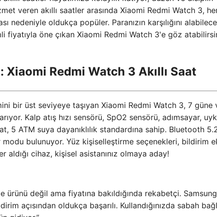
 hizmet veren akıllı saatler arasında Xiaomi Redmi Watch 3, h
ı nedeniyle oldukça popüler. Paranızın karşılığını alabilece
imli fiyatıyla öne çıkan Xiaomi Redmi Watch 3'e göz atabilirsi
: Xiaomi Redmi Watch 3 Akıllı Saat
mini bir üst seviyeye taşıyan Xiaomi Redmi Watch 3, 7 güne 
arıyor. Kalp atış hızı sensörü, SpO2 sensörü, adımsayar, uy
saat, 5 ATM suya dayanıklılık standardına sahip. Bluetooth 5.
modu bulunuyor. Yüz kişiselleştirme seçenekleri, bildirim e
r aldığı cihaz, kişisel asistanınız olmaya aday!
le ürünü değil ama fiyatına bakıldığında rekabetçi. Samsung
ildirim açısından oldukça başarılı. Kullandığınızda sabah bağ