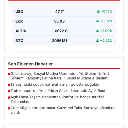
{“title”: “12 Yaşındaki Çocuk Hafriyat Alınan Gölette
Boğuldu”, “content”: “ Erzurum’un Oltu ilçesinde
USD
47.71
▲ +0.17%
gerçekleşen…
EUR
55.03
▲ +0.02%
ALTIN
6622.6
▲ +2.00%
BTC
3086181
▲ +0.52%
Son Eklenen Haberler
Galatasaray, Sosyal Medya Üzerinden Yürütülen Nefret
■
Söylemi Kampanyalarına Karşı Hukuki Mücadele Başlattı
12 yaşındaki çocuk hafriyat alınan gölette boğuldu
■
Trabzonspor’un Yeni Yıldızı Salah, İstanbul’a Ayak Bastı
■
Açık Hava Yaşam alanlarında Konfor ve bahçe mutfağı
■
Tasarımları
Cem Küçük soruşturması. Gazeteci Tahir Sarıkaya gözaltına
■
alındı