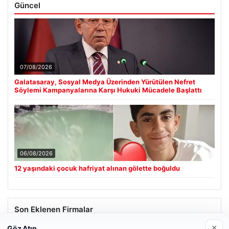
Güncel
07/08/2026
Galatasaray, Sosyal Medya Üzerinden Yürütülen Nefret
Söylemi Kampanyalarına Karşı Hukuki Mücadele Başlattı
06/08/2026
12 yaşındaki çocuk hafriyat alınan gölette boğuldu
Son Eklenen Firmalar
×
Göz Atın