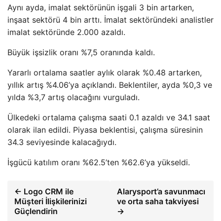
Aynı ayda, imalat sektörünün işgali 3 bin artarken,
inşaat sektörü 4 bin arttı. İmalat sektöründeki analistler
imalat sektöründe 2.000 azaldı.
Büyük işsizlik oranı %7,5 oranında kaldı.
Yararlı ortalama saatler aylık olarak %0.48 artarken,
yıllık artış %4.06’ya açıklandı. Beklentiler, ayda %0,3 ve
yılda %3,7 artış olacağını vurguladı.
Ülkedeki ortalama çalışma saati 0.1 azaldı ve 34.1 saat
olarak ilan edildi. Piyasa beklentisi, çalışma süresinin
34.3 seviyesinde kalacağıydı.
İşgücü katılım oranı %62.5’ten %62.6’ya yükseldi.
← Logo CRM ile
Alarysport’a savunmacı
Müşteri İlişkilerinizi
ve orta saha takviyesi
Güçlendirin
→