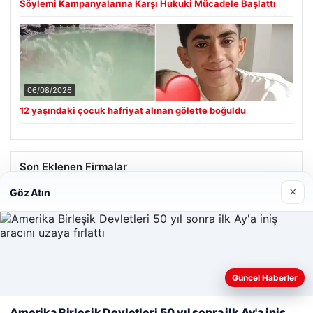
Söylemi Kampanyalarına Karşı Hukuki Mücadele Başlattı
06/08/2026
12 yaşındaki çocuk hafriyat alınan gölette boğuldu
Son Eklenen Firmalar
×
Göz Atın
Güncel Haberler
Web sitemizi nasıl kullandığınızı daha iyi anlayabilmek,
deneyiminizi kişiselleştirmek ve geliştirmek amacıyla çerezler
Amerika Birleşik Devletleri 50 yıl sonra ilk Ay'a iniş