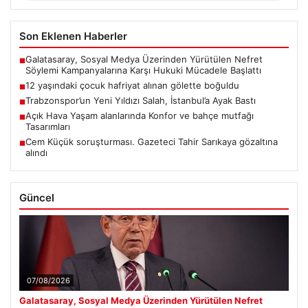
Son Eklenen Haberler
Galatasaray, Sosyal Medya Üzerinden Yürütülen Nefret
■
Söylemi Kampanyalarına Karşı Hukuki Mücadele Başlattı
12 yaşındaki çocuk hafriyat alınan gölette boğuldu
■
Trabzonspor’un Yeni Yıldızı Salah, İstanbul’a Ayak Bastı
■
Açık Hava Yaşam alanlarında Konfor ve bahçe mutfağı
■
Tasarımları
Cem Küçük soruşturması. Gazeteci Tahir Sarıkaya gözaltına
■
alındı
Güncel
07/08/2026
Galatasaray, Sosyal Medya Üzerinden Yürütülen Nefret