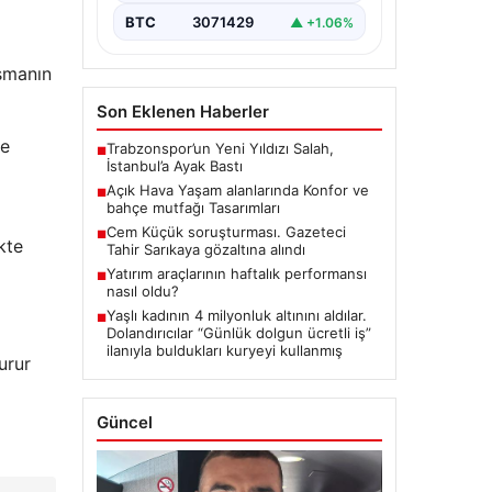
BTC
3071429
▲ +1.06%
uşmanın
Son Eklenen Haberler
le
Trabzonspor’un Yeni Yıldızı Salah,
■
İstanbul’a Ayak Bastı
Açık Hava Yaşam alanlarında Konfor ve
■
bahçe mutfağı Tasarımları
Cem Küçük soruşturması. Gazeteci
■
kte
Tahir Sarıkaya gözaltına alındı
Yatırım araçlarının haftalık performansı
■
nasıl oldu?
Yaşlı kadının 4 milyonluk altınını aldılar.
■
Dolandırıcılar “Günlük dolgun ücretli iş”
ilanıyla buldukları kuryeyi kullanmış
urur
Güncel