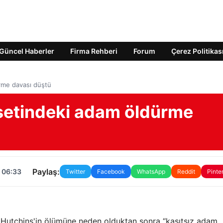
Güncel Haberler
Firma Rehberi
Forum
Çerez Politikas
ürme davası düştü
 setindeki adam öldürme
Paylaş:
 06:33
Twitter
Facebook
WhatsApp
Reddit
Pinte
 Hutchins'in ölümüne neden olduktan sonra “kasıtsız adam