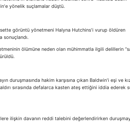
n'e yönelik suçlamalar düştü.
a sette görüntü yönetmeni Halyna Hutchins'i vurup öldüren
va sonuçlandı.
meninin ölümüne neden olan mühimmatla ilgili delillerin “s
ürüldü.
yın duruşmasında hakim karşısına çıkan Baldwin'i eşi ve kı
aldırı sırasında defalarca kasten ateş ettiğini iddia ederek s
re ilişkin davanın reddi talebini değerlendirirken duruşmay