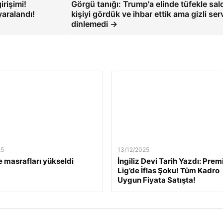
rişimi!
Görgü tanığı: Trump'a elinde tüfekle sal
aralandı!
kişiyi gördük ve ihbar ettik ama gizli ser
dinlemedi →
25
13/12/2025
 masrafları yükseldi
İngiliz Devi Tarih Yazdı: Prem
Lig’de İflas Şoku! Tüm Kadro
Uygun Fiyata Satışta!