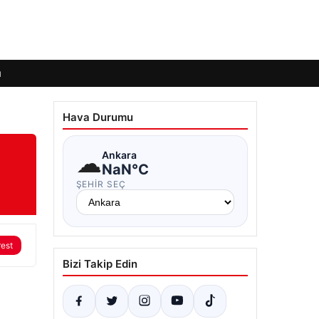
ı
Hava Durumu
☁
Ankara
NaN°C
ŞEHIR SEÇ
rest
Bizi Takip Edin