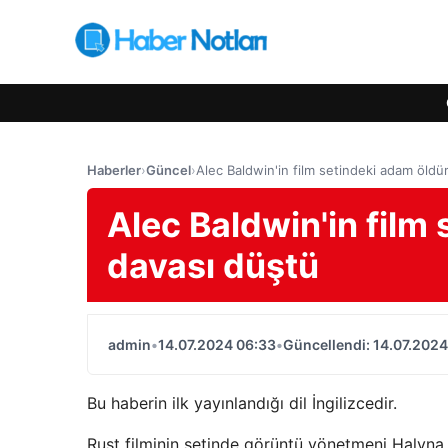
Haberler
›
Güncel
›
Alec Baldwin'in film setindeki adam öld
Alec Baldwin'in film
davası düştü
admin
•
14.07.2024 06:33
•
Güncellendi: 14.07.2024
Bu haberin ilk yayınlandığı dil İngilizcedir.
Rust filminin setinde görüntü yönetmeni Halyna