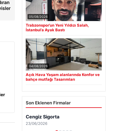
dıran
visler
05/08/2026
Trabzonspor’un Yeni Yıldızı Salah,
İstanbul’a Ayak Bastı
04/08/2026
Açık Hava Yaşam alanlarında Konfor ve
bahçe mutfağı Tasarımları
ier
Son Eklenen Firmalar
Cengiz Sigorta
23/06/2026