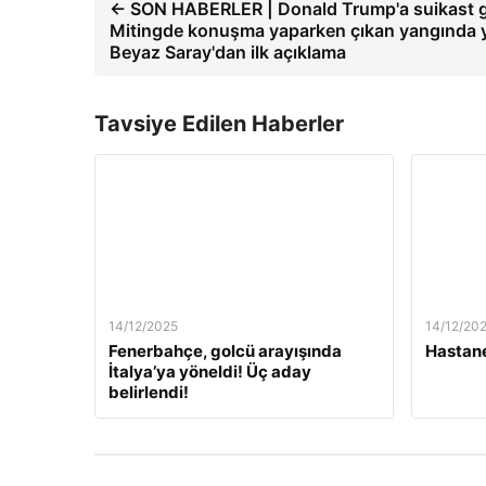
← SON HABERLER | Donald Trump'a suikast gi
Mitingde konuşma yaparken çıkan yangında y
Beyaz Saray'dan ilk açıklama
Tavsiye Edilen Haberler
14/12/2025
14/12/20
Fenerbahçe, golcü arayışında
Hastane
İtalya’ya yöneldi! Üç aday
belirlendi!