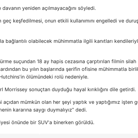
 davanın yeniden açılmayacağını söyledi.
geç keşfedilmesi, onun etkili kullanımını engelledi ve dur
la bağlantılı olabilecek mühimmatla ilgili kanıtları kendileriy
ürme suçundan 18 ay hapis cezasına çarptırılan filmin silah
dından bu yılın başlarında şerifin ofisine mühimmatla birli
 Hutchins'in ölümündeki rolü nedeniyle.
 Morrissey sonuçtan duyduğu hayal kırıklığını dile getirdi.
ani açıdan mümkün olan her şeyi yaptık ve yaptığımız işten g
enin kararına saygı duymalıyız” dedi.
yesi önünde bir SUV'a binerken görüldü.