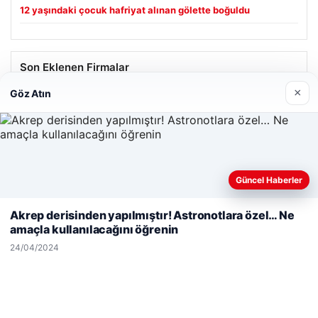
12 yaşındaki çocuk hafriyat alınan gölette boğuldu
Son Eklenen Firmalar
×
Göz Atın
Hastaş Beton
26/05/2026
Güncel Haberler
Web sitemizi nasıl kullandığınızı daha iyi anlayabilmek,
deneyiminizi kişiselleştirmek ve geliştirmek amacıyla çerezler
Akrep derisinden yapılmıştır! Astronotlara özel… Ne
kullanıyoruz.
Çerez Politikamız
amaçla kullanılacağını öğrenin
© 2026 Haber Notları – Güncel Haberler
Reddet
Kabul Et
24/04/2024
malta work and study
|
lemagrup.com.tr
betcio