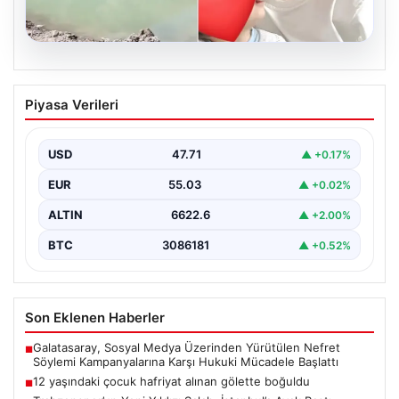
06.08.2026
12 yaşındaki çocuk hafriyat alınan
Piyasa Verileri
gölette boğuldu
{“title”: “12 Yaşındaki Çocuk Hafriyat Alınan Gölette
Boğuldu”, “content”: “ Erzurum’un Oltu ilçesinde
USD
47.71
▲ +0.17%
gerçekleşen…
EUR
55.03
▲ +0.02%
ALTIN
6622.6
▲ +2.00%
BTC
3086181
▲ +0.52%
Son Eklenen Haberler
Galatasaray, Sosyal Medya Üzerinden Yürütülen Nefret
■
Söylemi Kampanyalarına Karşı Hukuki Mücadele Başlattı
12 yaşındaki çocuk hafriyat alınan gölette boğuldu
■