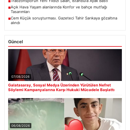
Trabzonspor’un Yeni Yıldızı Salah, İstanbul’a Ayak Bastı
■
Açık Hava Yaşam alanlarında Konfor ve bahçe mutfağı
■
Tasarımları
Cem Küçük soruşturması. Gazeteci Tahir Sarıkaya gözaltına
■
alındı
Güncel
07/08/2026
Galatasaray, Sosyal Medya Üzerinden Yürütülen Nefret
Söylemi Kampanyalarına Karşı Hukuki Mücadele Başlattı
06/08/2026