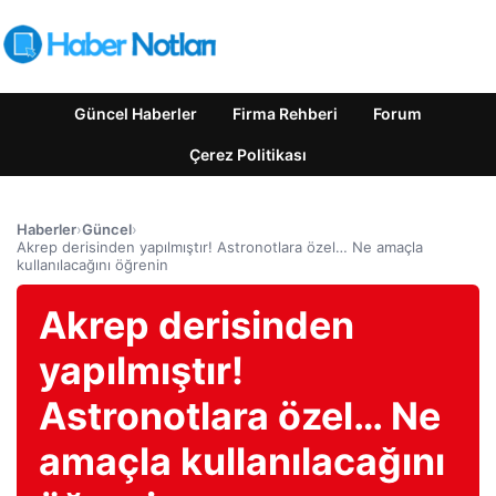
Güncel Haberler
Firma Rehberi
Forum
Çerez Politikası
Haberler
›
Güncel
›
Akrep derisinden yapılmıştır! Astronotlara özel… Ne amaçla
kullanılacağını öğrenin
Akrep derisinden
yapılmıştır!
Astronotlara özel… Ne
amaçla kullanılacağını